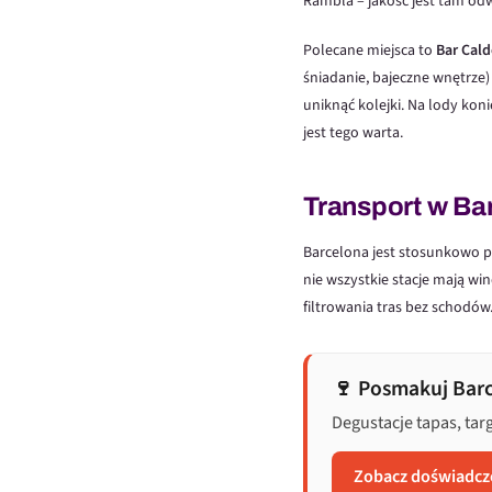
Rambla – jakość jest tam od
Polecane miejsca to
Bar Cald
śniadanie, bajeczne wnętrze)
uniknąć kolejki. Na lody koni
jest tego warta.
Transport w Ba
Barcelona jest stosunkowo p
nie wszystkie stacje mają wi
filtrowania tras bez schodów.
🍷 Posmakuj Bar
Degustacje tapas, tar
Zobacz doświadcz