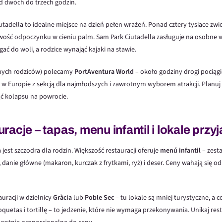
od dwóch do trzech godzin.
tadella to idealne miejsce na dzień pełen wrażeń. Ponad cztery tysiące zwie
iwość odpoczynku w cieniu palm. Sam Park Ciutadella zasługuje na osobne 
gać do woli, a rodzice wynająć kajaki na stawie.
ażnych rodziców) polecamy
PortAventura World
– około godziny drogi pociąg
w Europie z sekcją dla najmłodszych i zawrotnym wyborem atrakcji. Planuj c
nąć kolapsu na powrocie.
racje – tapas, menu infantil i lokale prz
jest szczodra dla rodzin. Większość restauracji oferuje
menú infantil
– zesta
danie główne (makaron, kurczak z frytkami, ryż) i deser. Ceny wahają się od 
auracji w dzielnicy
Gràcia
lub
Poble Sec
– tu lokale są mniej turystyczne, a c
oquetas i tortillę – to jedzenie, które nie wymaga przekonywania. Unikaj res