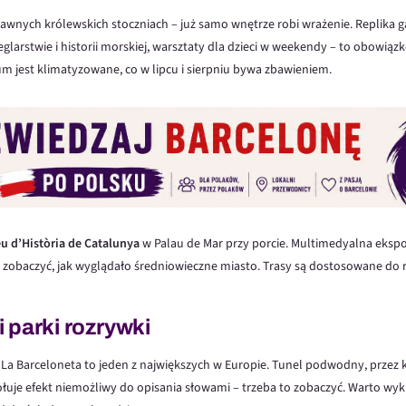
dawnych królewskich stoczniach – już samo wnętrze robi wrażenie. Replika ga
glarstwie i historii morskiej, warsztaty dla dzieci w weekendy – to obowią
um jest klimatyzowane, co w lipcu i sierpniu bywa zbawieniem.
u d’Història de Catalunya
w Palau de Mar przy porcie. Multimedyalna eksp
zy zobaczyć, jak wyglądało średniowieczne miasto. Trasy są dostosowane do
 parki rozrywki
 La Barceloneta to jeden z największych w Europie. Tunel podwodny, przez 
wołuje efekt niemożliwy do opisania słowami – trzeba to zobaczyć. Warto wyku