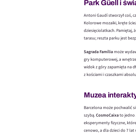
Park Güell i św
Antoni Gaudí stworzył coś, 
Kolorowe mozaiki, kręte ście
dziesięciolatkach. Pamiętaj,
tarasu; reszta parku jest bez
Sagrada Família
może wydawać
gry komputerowej, a wnętrze
widok z góry zapamięta na d
z kościami i czaszkami absol
Muzea interakt
Barcelona może pochwalić si
szybą.
CosmoCaixa
to jedno
eksperymenty fizyczne, które
cenowo, a dla dzieci do 7 lat