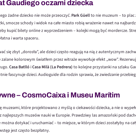
iat Gaudiego oczami dziecka
czego żadne dziecko nie może przeoczyć.
Park Güell
to nie muzeum – to plac 
żki, smocze schody i widok na całe miasto robią wrażenie nawet na najbard
 żeby kupić bilety online z wyprzedzeniem – kolejki mogą być mordercze. St
płatna i warta spaceru.
 się zbyt „dorosła”, ale dzieci często reagują na nią z autentycznym zach
 zalane kolorowym światłem przez witraże wywołuje efekt „wow”. Rezerwuj b
ługo.
Casa Batlló
i
Casa Milà (La Pedrera)
to kolejne przystanki na szlaku Ga
utnie fascynuje dzieci. Audioguide dla rodzin sprawia, że zwiedzanie przebie
ywne – CosmoCaixa i Museu Marítim
ę muzeami, które projektowano z myślą o ciekawości dziecka, a nie o wypeł
 z najlepszych muzeów nauki w Europie. Prawdziwy las amazoński pod dach
 można dotykać i uruchamiać – to miejsce, w którym dzieci zostałyby na cały
 wstęp jest często bezpłatny.