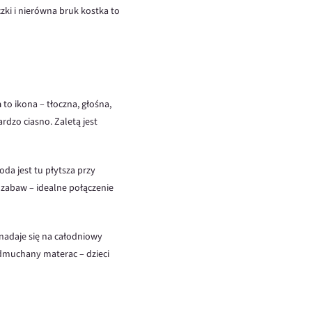
zki i nierówna bruk kostka to
a
to ikona – tłoczna, głośna,
ardzo ciasno. Zaletą jest
da jest tu płytsza przy
i zabaw – idealne połączenie
 nadaje się na całodniowy
 dmuchany materac – dzieci