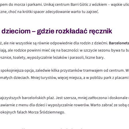
em do morza i parkami. Unikaj centrum Barri Gòtic z wózkiem – wąskie ulic
ne, choć na krótki spacer zdecydowanie warto tu zajrzeć.
 dzieciom – gdzie rozkładać ręcznik
ż, ale nie wszystkie są równie odpowiednie dla rodzin z dziećmi.
Barcelonet
lbiają, ale rodzice powinni mieć się na baczności: w szczycie sezonu bywa tu b
sznice, toalety, wypożyczalnie leżaków i parasoli, liczne bary.
spokojniejsza opcja, zaledwie kilka przystanków tramwajem od centrum. Wo
 małych dzieciach. Mniej turystów, więcej miejsca, a w pobliżu park z placam
ajczystszych barcelońskich plaż. Jest szersza, mniej zatłoczona i doskonale
 kawiarnie z menu dla dzieci i wypożyczalnie rowerów. Warto zabrać ze sobą
pokojnych falach Morza Śródziemnego.