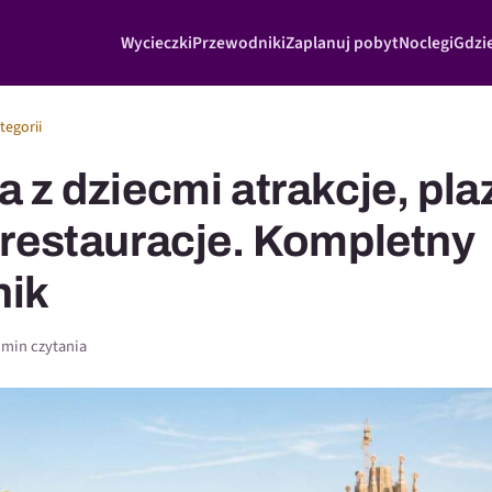
Wycieczki
Przewodniki
Zaplanuj pobyt
Noclegi
Gdzie
tegorii
 z dziecmi atrakcje, plaz
 restauracje. Kompletny
nik
 min czytania