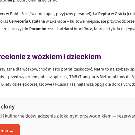
wrotnie proporcjonalna do ceny.
ers
w Poble Sec (świetne tapas, przyjazny personel),
La Pepita
w Gràcia (croi
 oraz
Cervecería Catalana
w Eixample – kultowe miejsce, ale przychodź przed
ecznie zajrzyj do
Rocambolesc
– lodziarni braci Roca, laureaci tytułu najlepsz
rcelonie z wózkiem i dzieckiem
rzyjazna dla wózków, choć miasto potrafi zaskoczyć.
Metro
to najszybszy sp
ndy – przed wyjazdem pobierz aplikację TMB (Transports Metropolitans de Ba
 Bilety dziesięcioprzejazdowe (T-Casual) są najtańszą opcją dla dorosłych; dz
celony
gi i kulinarne doświadczenia z lokalnym przewodnikiem — rezerwacj
enia →