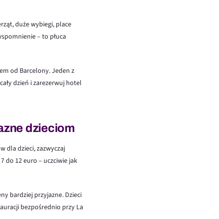
rząt, duże wybiegi, place
wspomnienie – to płuca
iem od Barcelony. Jeden z
ały dzień i zarezerwuj hotel
yjazne dzieciom
w dla dzieci, zazwyczaj
7 do 12 euro – uczciwie jak
eny bardziej przyjazne. Dzieci
tauracji bezpośrednio przy La