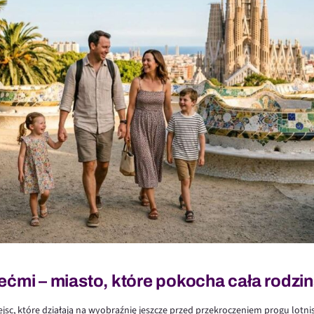
ećmi – miasto, które pokocha cała rodzi
ejsc, które działają na wyobraźnię jeszcze przed przekroczeniem progu lotni