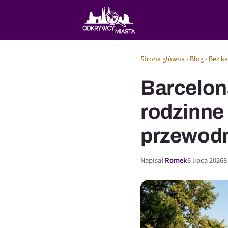
Strona główna
›
Blog
›
Bez ka
Barcelona
rodzinne
przewod
Napisał
Romek
6 lipca 2026
8