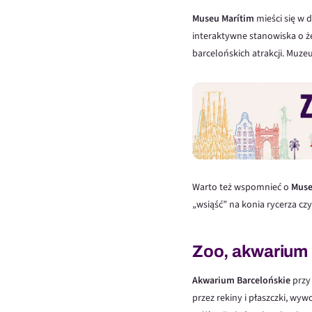
Museu Marítim
mieści się w 
interaktywne stanowiska o że
barcelońskich atrakcji. Muze
Warto też wspomnieć o
Muse
„wsiąść” na konia rycerza c
Zoo, akwarium i
Akwarium Barcelońskie
przy
przez rekiny i płaszczki, wy