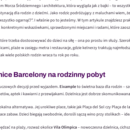
m Morza Śródziemnego i architektura, która wygląda jak z bajki – to wszystk
tynacją dla rodzin z dziećmi. Jako rodzic podróżujący z maluchami wiem, że
to wszystko ogarnąć?”. I właśnie po to jesteśmy. W tym artykule znajdziesz p
 z konkretnymi wskazówkami, sprawdzonymi miejscami i radami, które zaosz
które trzeba dostosowywać do dzieci na siłę – ona po prostu im służy. Szerok
ami, plaże w zasięgu metra i restauracje, gdzie kelnerzy traktują najmłodsz
tak wiele polskich rodzin wraca tu rok po roku.
nice Barcelony na rodzinny pobyt
kluczowych decyzji przed wyjazdem.
Eixample
to świetna baza dla rodzin – sz
ów, aptek i kawiarni z przewijakami. Dzielnica jest dobrze skomunikowana
okalna alternatywa. Jej urokliwe place, takie jak Plaça del Sol czy Plaça de la
lace zabaw. Dzieci biegają swobodnie, dorośli sączą wino przy stolikach – i
pędzać na plaży, rozważ okolice
Vila Olímpica
– nowoczesna dzielnica, cichsz