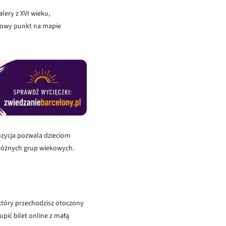
lery z XVI wieku,
zkowy punkt na mapie
ozycja pozwala dzieciom
 różnych grup wiekowych.
który przechodzisz otoczony
pić bilet online z małą