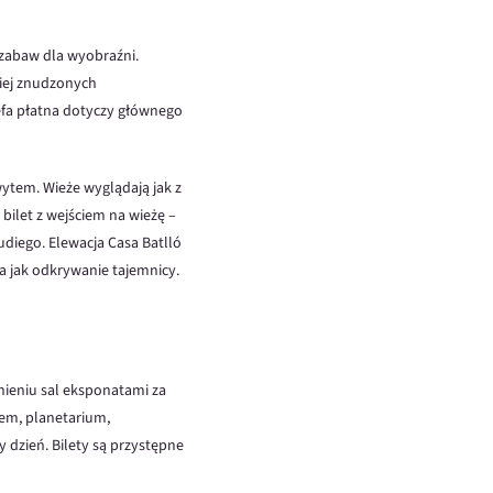
zabaw dla wyobraźni.
ziej znudzonych
refa płatna dotyczy głównego
wytem. Wieże wyglądają jak z
ilet z wejściem na wieżę –
udiego. Elewacja Casa Batlló
ga jak odkrywanie tajemnicy.
nieniu sal eksponatami za
em, planetarium,
 dzień. Bilety są przystępne