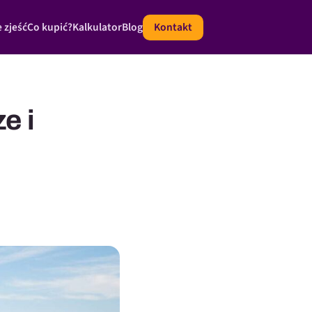
 zjeść
Co kupić?
Kalkulator
Blog
Kontakt
e i