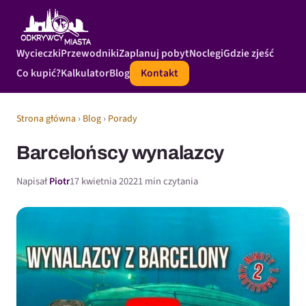
Wycieczki
Przewodniki
Zaplanuj pobyt
Noclegi
Gdzie zjeść
Co kupić?
Kalkulator
Blog
Kontakt
Strona główna
›
Blog
›
Porady
Barcelońscy wynalazcy
Napisał
Piotr
17 kwietnia 2022
1 min czytania