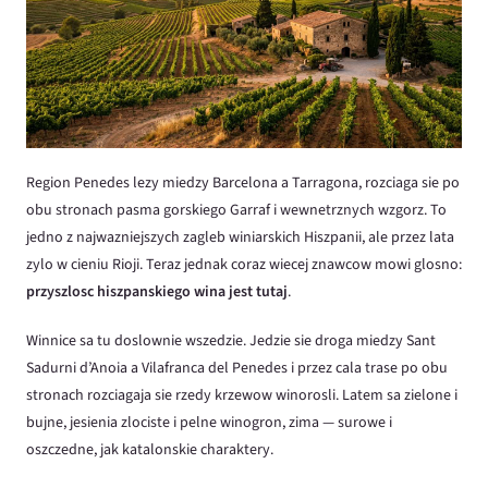
Region Penedes lezy miedzy Barcelona a Tarragona, rozciaga sie po
obu stronach pasma gorskiego Garraf i wewnetrznych wzgorz. To
jedno z najwazniejszych zagleb winiarskich Hiszpanii, ale przez lata
zylo w cieniu Rioji. Teraz jednak coraz wiecej znawcow mowi glosno:
przyszlosc hiszpanskiego wina jest tutaj
.
Winnice sa tu doslownie wszedzie. Jedzie sie droga miedzy Sant
Sadurni d’Anoia a Vilafranca del Penedes i przez cala trase po obu
stronach rozciagaja sie rzedy krzewow winorosli. Latem sa zielone i
bujne, jesienia zlociste i pelne winogron, zima — surowe i
oszczedne, jak katalonskie charaktery.