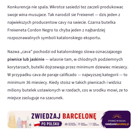
Konkurencja nie spala. Wkrotce sasiedzi tez zaczeli produkowac
swoje wina musujace. Tak narodzil sie Freixenet — dzis jeden z
najwiekszych producentow cavy na swiecie. Czarna butelka
Freixeneta Cordon Negro to chyba jeden z najbardziej
rozpoznawalnych symboli katalonskiego eksportu.
Nazwa „cava” pochodzi od katalonskiego slowa oznaczajacego
piwnice lub jaskinie
— wlasnie tam, w chlodnych podziemnych
korytarzach, butelki dojrzewaja przez minimum dziewiec miesiecy.
W przypadku cava de paraje calificado — najwyzszej kategorii — to
minimum 36 miesiecy. Kiedy stoisz w takich piwnicach i widzisz
miliony butelek ustawionych w rzedach, cos w srodku mowi, ze to
miejsce zasluguje na szacunek.