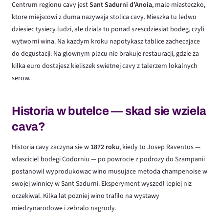
Centrum regionu cavy jest
Sant Sadurni d’Anoia
, male miasteczko,
ktore miejscowi z duma nazywaja stolica cavy. Mieszka tu ledwo
dziesiec tysiecy ludzi, ale dziala tu ponad szescdziesiat bodeg, czyli
wytworni wina. Na kazdym kroku napotykasz tablice zachecajace
do degustacji. Na glownym placu nie brakuje restauracji, gdzie za
kilka euro dostajesz kieliszek swietnej cavy z talerzem lokalnych
serow.
Historia w butelce — skad sie wziela
cava?
Historia cavy zaczyna sie w
1872 roku
, kiedy to Josep Raventos —
wlasciciel bodegi Codorniu — po powrocie z podrozy do Szampanii
postanowil wyprodukowac wino musujace metoda champenoise w
swojej winnicy w Sant Sadurni. Eksperyment wyszedl lepiej niz
oczekiwal. Kilka lat pozniej wino trafilo na wystawy
miedzynarodowe i zebralo nagrody.