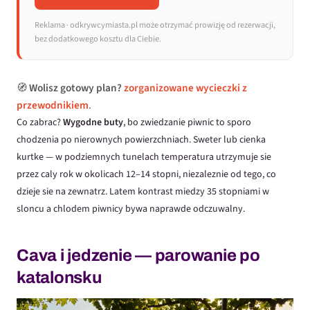
Reklama · odkrywcymiasta.pl może otrzymać prowizję od rezerwacji,
bez dodatkowego kosztu dla Ciebie.
🧭
Wolisz gotowy plan?
zorganizowane wycieczki z
przewodnikiem
.
Co zabrac?
Wygodne buty
, bo zwiedzanie piwnic to sporo
chodzenia po nierownych powierzchniach. Sweter lub cienka
kurtke — w podziemnych tunelach temperatura utrzymuje sie
przez caly rok w okolicach 12–14 stopni, niezaleznie od tego, co
dzieje sie na zewnatrz. Latem kontrast miedzy 35 stopniami w
sloncu a chlodem piwnicy bywa naprawde odczuwalny.
Cava i jedzenie — parowanie po
katalonsku