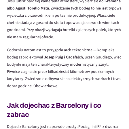
Jesli lubisz bardziej kameralna atmosfere, wybierz sie do
Gramona
albo
Agusti Torello Mata
. Zwiedzanie tych bodeg to nie jest typowa
wycieczka z przewodnikiem po tasmie produkcyjnej. Wlasciciele
chetnie siadaja z goscmi do stolu i opowiadaja o swoich winnicach
godzinami. Przy okazji wyciagaja butelki z glebszych polek, ktorych
nie ma w regularnej ofercie.
Codorniu natomiast to przygoda architektoniczna — kompleks
bodeg zaprojektowal
Josep Puig i Cadafalch
, uczen Gaudiego, wiec
budynki maja ten charakterystyczny modernistyczny sznyt.
Piwnice ciagna sie przez kilkadziesiat kilometrow podziemnych
korytarzy. Zwiedzanie odbywa sie na elektrycznych wozkach i trwa
dobra godzine. Obowiazkowe.
Jak dojechac z Barcelony i co
zabrac
Dojazd z Barcelony jest naprawde prosty. Pociag linii R4 z dworca