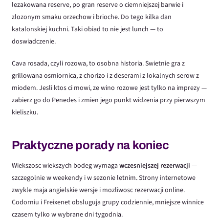
lezakowana reserve, po gran reserve o ciemniejszej barwie i
zlozonym smaku orzechow i brioche. Do tego kilka dan
katalonskiej kuchni. Taki obiad to nie jest lunch — to
doswiadczenie.
Cava rosada, czyli rozowa, to osobna historia. Swietnie gra z
grillowana osmiornica, z chorizo i z deserami z lokalnych serow z
miodem. Jesli ktos ci mowi, ze wino rozowe jest tylko na imprezy —
zabierz go do Penedes i zmien jego punkt widzenia przy pierwszym
kieliszku.
Praktyczne porady na koniec
Wiekszosc wiekszych bodeg wymaga
wczesniejszej rezerwacji
—
szczegolnie w weekendy i w sezonie letnim. Strony internetowe
zwykle maja angielskie wersje i mozliwosc rezerwacji online.
Codorniu i Freixenet obsluguja grupy codziennie, mniejsze winnice
czasem tylko w wybrane dni tygodnia.