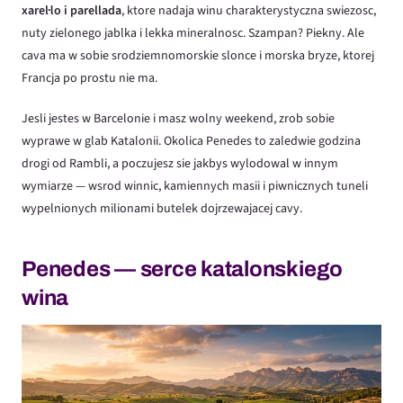
xarel·lo i parellada
, ktore nadaja winu charakterystyczna swiezosc,
nuty zielonego jablka i lekka mineralnosc. Szampan? Piekny. Ale
cava ma w sobie srodziemnomorskie slonce i morska bryze, ktorej
Francja po prostu nie ma.
Jesli jestes w Barcelonie i masz wolny weekend, zrob sobie
wyprawe w glab Katalonii. Okolica Penedes to zaledwie godzina
drogi od Rambli, a poczujesz sie jakbys wylodowal w innym
wymiarze — wsrod winnic, kamiennych masii i piwnicznych tuneli
wypelnionych milionami butelek dojrzewajacej cavy.
Penedes — serce katalonskiego
wina