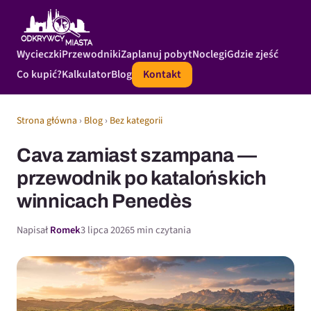
Wycieczki
Przewodniki
Zaplanuj pobyt
Noclegi
Gdzie zjeść
Co kupić?
Kalkulator
Blog
Kontakt
Strona główna
›
Blog
›
Bez kategorii
Cava zamiast szampana —
przewodnik po katalońskich
winnicach Penedès
Napisał
Romek
3 lipca 2026
5 min czytania