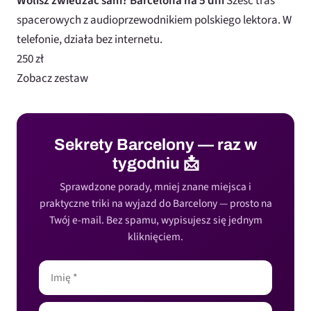
Wolisz zwiedzać sam? Barcelona na 5 dni
Sześć tras
spacerowych z audioprzewodnikiem polskiego lektora. W
telefonie, działa bez internetu.
250 zł
Zobacz zestaw
Sekrety Barcelony — raz w
tygodniu 📩
Sprawdzone porady, mniej znane miejsca i
praktyczne triki na wyjazd do Barcelony — prosto na
Twój e-mail. Bez spamu, wypisujesz się jednym
kliknięciem.