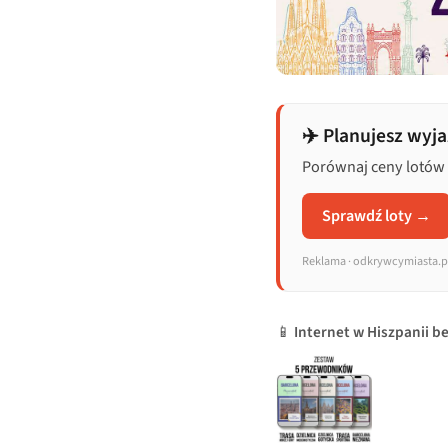
✈️ Planujesz wyj
Porównaj ceny lotów z
Sprawdź loty →
Reklama · odkrywcymiasta.pl
📱
Internet w Hiszpanii b