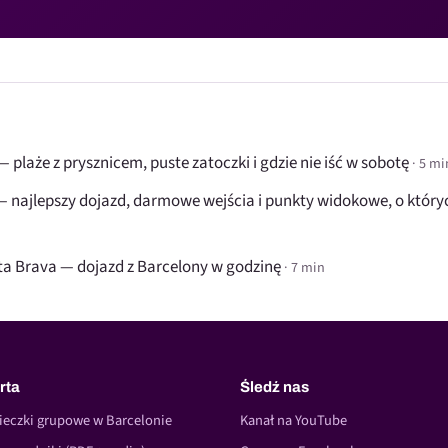
 plaże z prysznicem, puste zatoczki i gdzie nie iść w sobotę
· 5 mi
— najlepszy dojazd, darmowe wejścia i punkty widokowe, o któryc
sta Brava — dojazd z Barcelony w godzinę
· 7 min
rta
Śledź nas
ieczki grupowe w Barcelonie
Kanał na YouTube