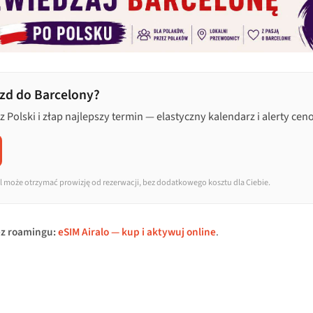
azd do Barcelony?
 Polski i złap najlepszy termin — elastyczny kalendarz i alerty cen
 może otrzymać prowizję od rezerwacji, bez dodatkowego kosztu dla Ciebie.
ez roamingu:
eSIM Airalo — kup i aktywuj online
.