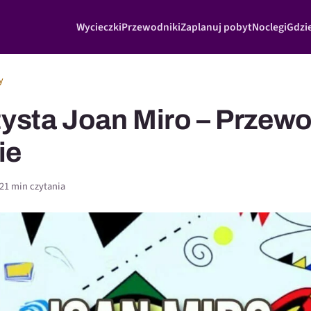
Wycieczki
Przewodniki
Zaplanuj pobyt
Noclegi
Gdzie
y
tysta Joan Miro – Przew
ie
2
1 min czytania