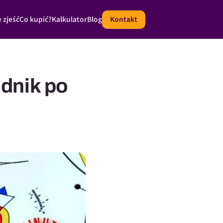
 zjeść
Co kupić?
Kalkulator
Blog
Kontakt
odnik po