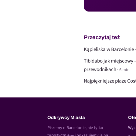
Przeczytaj też
Kąpieliska w Barcelonie —
Tibidabo jak miejscowy 
przewodnikach
· 6 min
Najpiękniejsze plaże Co
Odkrywcy Miasta
Ofe
Wyc
Piszemy o Barcelonie, nie tylko
turystycznie — i pokazujemy ją na