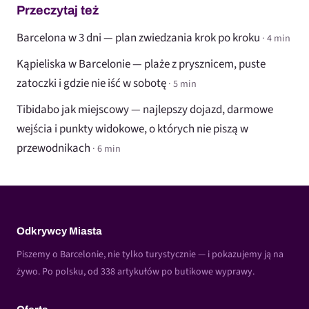
Przeczytaj też
Barcelona w 3 dni — plan zwiedzania krok po kroku
· 4 min
Kąpieliska w Barcelonie — plaże z prysznicem, puste
zatoczki i gdzie nie iść w sobotę
· 5 min
Tibidabo jak miejscowy — najlepszy dojazd, darmowe
wejścia i punkty widokowe, o których nie piszą w
przewodnikach
· 6 min
Odkrywcy Miasta
Piszemy o Barcelonie, nie tylko turystycznie — i pokazujemy ją na
żywo. Po polsku, od 338 artykułów po butikowe wyprawy.