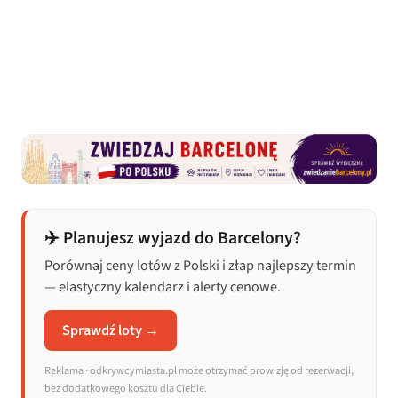
✈️ Planujesz wyjazd do Barcelony?
Porównaj ceny lotów z Polski i złap najlepszy termin
— elastyczny kalendarz i alerty cenowe.
Sprawdź loty →
Reklama · odkrywcymiasta.pl może otrzymać prowizję od rezerwacji,
bez dodatkowego kosztu dla Ciebie.