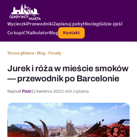
Wycieczki
Przewodniki
Zaplanuj pobyt
Noclegi
Gdzie zjeść
Co kupić?
Kalkulator
Blog
Kontakt
Strona główna
›
Blog
›
Porady
Jurek i róża w mieście smoków
— przewodnik po Barcelonie
Napisał
Piotr
22 kwietnia 2022
1 min czytania