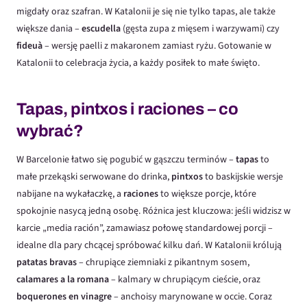
migdały oraz szafran. W Katalonii je się nie tylko tapas, ale także
większe dania –
escudella
(gęsta zupa z mięsem i warzywami) czy
fideuà
– wersję paelli z makaronem zamiast ryżu. Gotowanie w
Katalonii to celebracja życia, a każdy posiłek to małe święto.
Tapas, pintxos i raciones – co
wybrać?
W Barcelonie łatwo się pogubić w gąszczu terminów –
tapas
to
małe przekąski serwowane do drinka,
pintxos
to baskijskie wersje
nabijane na wykałaczkę, a
raciones
to większe porcje, które
spokojnie nasycą jedną osobę. Różnica jest kluczowa: jeśli widzisz w
karcie „media ración”, zamawiasz połowę standardowej porcji –
idealne dla pary chcącej spróbować kilku dań. W Katalonii królują
patatas bravas
– chrupiące ziemniaki z pikantnym sosem,
calamares a la romana
– kalmary w chrupiącym cieście, oraz
boquerones en vinagre
– anchoisy marynowane w occie. Coraz