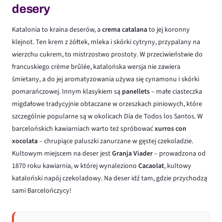
desery
Katalonia to kraina deserów, a
crema catalana
to jej koronny
klejnot. Ten krem z żółtek, mleka i skórki cytryny, przypalany na
wierzchu cukrem, to mistrzostwo prostoty. W przeciwieństwie do
francuskiego crème brûlée, katalońska wersja nie zawiera
śmietany, a do jej aromatyzowania używa się cynamonu i skórki
pomarańczowej. Innym klasykiem są
panellets
– małe ciasteczka
migdałowe tradycyjnie obtaczane w orzeszkach piniowych, które
szczególnie popularne są w okolicach Día de Todos los Santos. W
barcelońskich kawiarniach warto też spróbować
xurros con
xocolata
– chrupiące paluszki zanurzane w gęstej czekoladzie.
Kultowym miejscem na deser jest
Granja Viader
– prowadzona od
1870 roku kawiarnia, w której wynaleziono
Cacaolat
, kultowy
kataloński napój czekoladowy. Na deser idź tam, gdzie przychodzą
sami Barcelończycy!