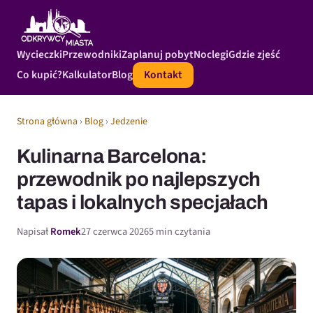
Wycieczki
Przewodniki
Zaplanuj pobyt
Noclegi
Gdzie zjeść
Co kupić?
Kalkulator
Blog
Kontakt
Strona główna
›
Blog
›
Jedzenie
Kulinarna Barcelona:
przewodnik po najlepszych
tapas i lokalnych specjałach
Napisał
Romek
27 czerwca 2026
5 min czytania