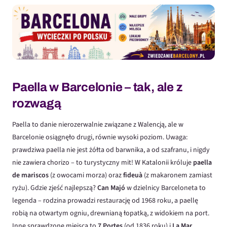
Paella w Barcelonie – tak, ale z
rozwagą
Paella to danie nierozerwalnie związane z Walencją, ale w
Barcelonie osiągnęło drugi, równie wysoki poziom. Uwaga:
prawdziwa paella nie jest żółta od barwnika, a od szafranu, i nigdy
nie zawiera chorizo – to turystyczny mit! W Katalonii króluje
paella
de mariscos
(z owocami morza) oraz
fideuà
(z makaronem zamiast
ryżu). Gdzie zjeść najlepszą?
Can Majó
w dzielnicy Barceloneta to
legenda – rodzina prowadzi restaurację od 1968 roku, a paellę
robią na otwartym ogniu, drewnianą łopatką, z widokiem na port.
Inne sprawdzone miejsca to
7 Portes
(od 1836 roku) i
La Mar