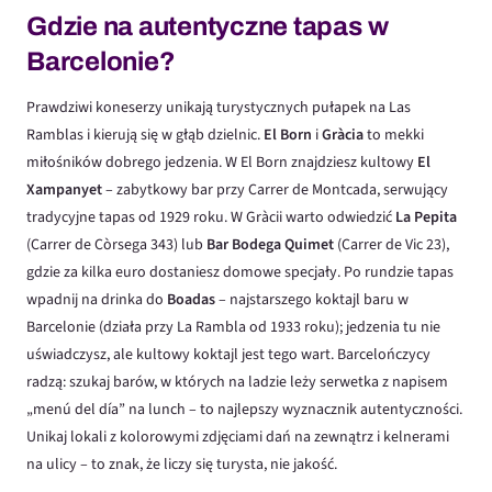
Gdzie na autentyczne tapas w
Barcelonie?
Prawdziwi koneserzy unikają turystycznych pułapek na Las
Ramblas i kierują się w głąb dzielnic.
El Born
i
Gràcia
to mekki
miłośników dobrego jedzenia. W El Born znajdziesz kultowy
El
Xampanyet
– zabytkowy bar przy Carrer de Montcada, serwujący
tradycyjne tapas od 1929 roku. W Gràcii warto odwiedzić
La Pepita
(Carrer de Còrsega 343) lub
Bar Bodega Quimet
(Carrer de Vic 23),
gdzie za kilka euro dostaniesz domowe specjały. Po rundzie tapas
wpadnij na drinka do
Boadas
– najstarszego koktajl baru w
Barcelonie (działa przy La Rambla od 1933 roku); jedzenia tu nie
uświadczysz, ale kultowy koktajl jest tego wart. Barcelończycy
radzą: szukaj barów, w których na ladzie leży serwetka z napisem
„menú del día” na lunch – to najlepszy wyznacznik autentyczności.
Unikaj lokali z kolorowymi zdjęciami dań na zewnątrz i kelnerami
na ulicy – to znak, że liczy się turysta, nie jakość.