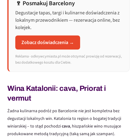
🍷 Posmakuj Barcelony
Degustacje tapas, targi i kulinarne doświadczenia z
lokalnym przewodnikiem — rezerwacja online, bez
kolejek.
Zobacz doświadczenia →
Reklama · odkrywcymiasta.pl może otrzymać prowizję od rezerwacji,
bez dodatkowego kosztu dla Ciebie.
Wina Katalonii: cava, Priorat i
vermut
Żadna kulinarna podróż po Barcelonie nie jest kompletna bez
degustacji lokalnych win. Katalonia to region o bogatej tradycji
winiarskiej – to stąd pochodzi
cava
, hiszpańskie wino musujące
produkowane metodą tradycyjną (taką samą jak szampan).