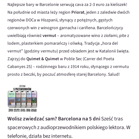
Najlepsze bary w Barcelonie serwują cava za 2-3 euro za kieliszek!
Na południe od miasta leży region
Priorat
, jeden z zaledwie dwóch
regionów DOCa w Hiszpanii, słynący z potężnych, gęstych
czerwonych win z winogron garnacha i cariñena. Barcelończycy
uwielbiają również
vermut
– aromatyzowane wino z ziołami, pite z
lodem, plasterkiem pomarańczy i oliwką. Tradycja „hora del
vermut” (godziny vermutu) przed obiadem jest w Katalonii święta.
Zajrzyj do
Quimet & Quimet
w Poble Sec (Carrer del Poeta
Cabanyes 25) – rodzinnego baru z 1914 roku, słynącego z vermutu
prosto z beczki, by poczuć atmosferę starej Barcelony. Salud!
Wolisz zwiedzać sam? Barcelona na 5 dni
Sześć tras
spacerowych z audioprzewodnikiem polskiego lektora. W
telefonie, działa bez internetu.