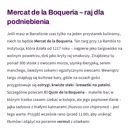
Mercat de la Boqueria – raj dla
podniebienia
Jeśli masz w Barcelonie czas tylko na jeden przystanek kulinarny,
niech to będzie
Mercat de la Boqueria
. Ten targ przy La Rambla to
instytucja, która działa od 1217 roku – najpierw jako targowisko na
wolnym powietrzu, dziś jako kryty raj smakoszy. Znajdziesz tu
ponad 300 stoisk z owocami morza, szynką iberyjską, serem
manchego, świeżymi sokami i egzotycznymi owocami. Wewnątrz
targu znajdują się kultowe bary, gdzie na oczach gości
przygotowuje się
ostrygi
,
krwiste steki
i
krewetki na patelni
.
Szczególnie polecam
El Quim de la Boqueria
– maleńki bar, w
którym trzeba czasem czekać w kolejce, ale jego popisowe danie –
jajka sadzone z małymi kalmarami (
huevos con chipirones
) – jest
tego warte. Przyjdź wcześnie rano (przed 11:00), aby uniknąć
tłumów i zdążyć na poranne
vermut
z oliwkami.