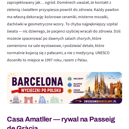
zaprojektowany jak… ogród. Domènech uważał, że kontakt z
zielenią i światłem przyspiesza powrót do zdrowia. Każdy pawilon
ma własną dekorację: kolorowe ceramiki, misterne mozaiki,
dachówki w geometryczne wzory. To chyba najpiękniejszy szpital
świata — nic dziwnego, że pacjenci szybciej wracali do zdrowia. Dziś
możecie spacerować po dawnych salach chorych, które
zamieniono na sale wystawowe, i podziwiać detale, które
normalnie kojarzą się z pałacami, a nie z medycyną. UNESCO
doceniło to miejsce w 1997 roku, razem z Palau.
Casa Amatller — rywal na Passeig
de Gràcia