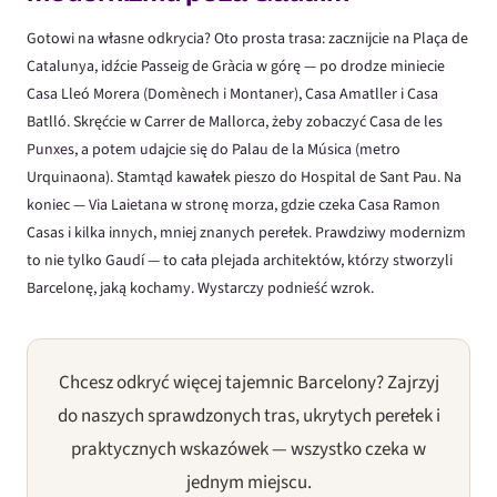
Gotowi na własne odkrycia? Oto prosta trasa: zacznijcie na Plaça de
Catalunya, idźcie Passeig de Gràcia w górę — po drodze miniecie
Casa Lleó Morera (Domènech i Montaner), Casa Amatller i Casa
Batlló. Skręćcie w Carrer de Mallorca, żeby zobaczyć Casa de les
Punxes, a potem udajcie się do Palau de la Música (metro
Urquinaona). Stamtąd kawałek pieszo do Hospital de Sant Pau. Na
koniec — Via Laietana w stronę morza, gdzie czeka Casa Ramon
Casas i kilka innych, mniej znanych perełek. Prawdziwy modernizm
to nie tylko Gaudí — to cała plejada architektów, którzy stworzyli
Barcelonę, jaką kochamy. Wystarczy podnieść wzrok.
Chcesz odkryć więcej tajemnic Barcelony? Zajrzyj
do naszych sprawdzonych tras, ukrytych perełek i
praktycznych wskazówek — wszystko czeka w
jednym miejscu.