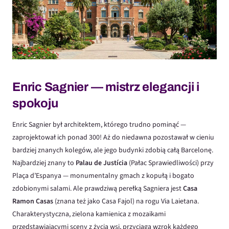
Enric Sagnier — mistrz elegancji i
spokoju
Enric Sagnier był architektem, którego trudno pominąć —
zaprojektował ich ponad 300! Aż do niedawna pozostawał w cieniu
bardziej znanych kolegów, ale jego budynki zdobią całą Barcelonę.
Najbardziej znany to
Palau de Justícia
(Pałac Sprawiedliwości) przy
Plaça d’Espanya — monumentalny gmach z kopułą i bogato
zdobionymi salami. Ale prawdziwą perełką Sagniera jest
Casa
Ramon Casas
(znana też jako Casa Fajol) na rogu Via Laietana.
Charakterystyczna, zielona kamienica z mozaikami
przedstawiającymi sceny z życia wsi, przyciąga wzrok każdego