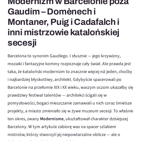
Modernizm w Barcelonie poza
Gaudím – Domènech i
Montaner, Puig i Cadafalch i
inni mistrzowie katalońskiej
secesji
Barcelona to synonim Gaudíego. I słusznie — jego krzywizny,
mozaiki i fantazyjne kominy rozpoznaje cały świat. Ale prawda jest
taka, że kataloński modernizm to znacznie więcej niż jeden, choćby
i najbardziej błyskotliwy, architekt. Gdybyście spacerowali po
Barcelonie na przełomie XIX i XX wieku, waszym oczom ukazałby się
prawdziwy festiwal talentów — architekci ścigali się w
pomysłowości, bogaci mieszczanie zamawiali u nich coraz śmielsze
projekty, a miasto zmieniało się w żywe muzeum secesji. To właśnie
ten okres, zwany
Modernisme
, ukształtował charakter dzisiejszej
Barcelony. W tym artykule zabiorę was na spacer szlakiem
mistrzów, którzy stworzyli jej niepowtarzalne oblicze — ale o