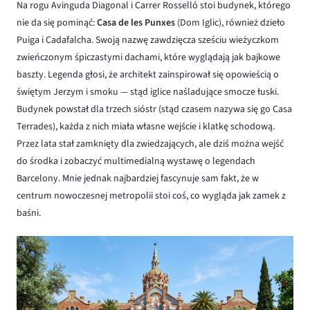
Na rogu Avinguda Diagonal i Carrer Rosselló stoi budynek, którego
nie da się pominąć:
Casa de les Punxes
(Dom Iglic), również dzieło
Puiga i Cadafalcha. Swoją nazwę zawdzięcza sześciu wieżyczkom
zwieńczonym śpiczastymi dachami, które wyglądają jak bajkowe
baszty. Legenda głosi, że architekt zainspirował się opowieścią o
świętym Jerzym i smoku — stąd iglice naśladujące smocze łuski.
Budynek powstał dla trzech sióstr (stąd czasem nazywa się go Casa
Terrades), każda z nich miała własne wejście i klatkę schodową.
Przez lata stał zamknięty dla zwiedzających, ale dziś można wejść
do środka i zobaczyć multimedialną wystawę o legendach
Barcelony. Mnie jednak najbardziej fascynuje sam fakt, że w
centrum nowoczesnej metropolii stoi coś, co wygląda jak zamek z
baśni.