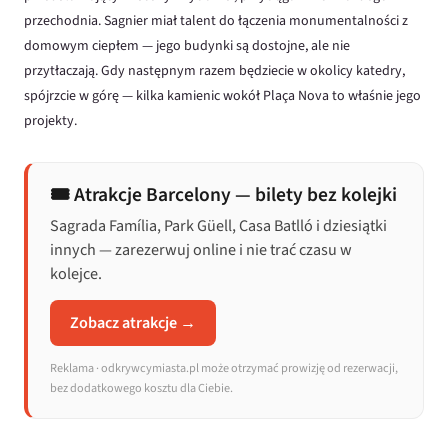
przechodnia. Sagnier miał talent do łączenia monumentalności z
domowym ciepłem — jego budynki są dostojne, ale nie
przytłaczają. Gdy następnym razem będziecie w okolicy katedry,
spójrzcie w górę — kilka kamienic wokół Plaça Nova to właśnie jego
projekty.
🎟️ Atrakcje Barcelony — bilety bez kolejki
Sagrada Família, Park Güell, Casa Batlló i dziesiątki
innych — zarezerwuj online i nie trać czasu w
kolejce.
Zobacz atrakcje →
Reklama · odkrywcymiasta.pl może otrzymać prowizję od rezerwacji,
bez dodatkowego kosztu dla Ciebie.