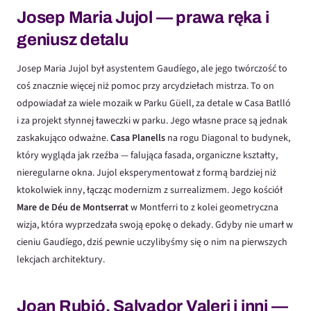
Josep Maria Jujol — prawa ręka i
geniusz detalu
Josep Maria Jujol był asystentem Gaudíego, ale jego twórczość to
coś znacznie więcej niż pomoc przy arcydziełach mistrza. To on
odpowiadał za wiele mozaik w Parku Güell, za detale w Casa Batlló
i za projekt słynnej ławeczki w parku. Jego własne prace są jednak
zaskakująco odważne.
Casa Planells
na rogu Diagonal to budynek,
który wygląda jak rzeźba — falująca fasada, organiczne kształty,
nieregularne okna. Jujol eksperymentował z formą bardziej niż
ktokolwiek inny, łącząc modernizm z surrealizmem. Jego kościół
Mare de Déu de Montserrat
w Montferri to z kolei geometryczna
wizja, która wyprzedzała swoją epokę o dekady. Gdyby nie umarł w
cieniu Gaudíego, dziś pewnie uczylibyśmy się o nim na pierwszych
lekcjach architektury.
Joan Rubió, Salvador Valeri i inni —