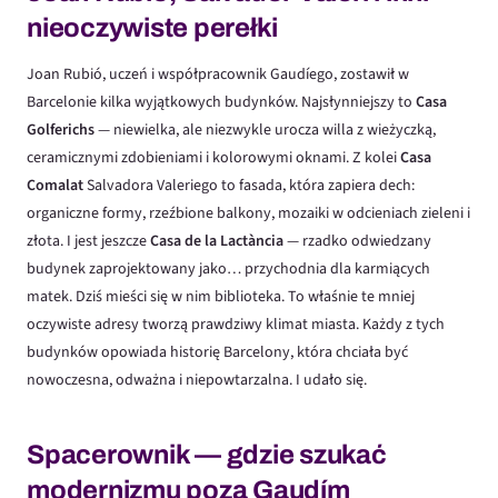
nieoczywiste perełki
Joan Rubió, uczeń i współpracownik Gaudíego, zostawił w
Barcelonie kilka wyjątkowych budynków. Najsłynniejszy to
Casa
Golferichs
— niewielka, ale niezwykle urocza willa z wieżyczką,
ceramicznymi zdobieniami i kolorowymi oknami. Z kolei
Casa
Comalat
Salvadora Valeriego to fasada, która zapiera dech:
organiczne formy, rzeźbione balkony, mozaiki w odcieniach zieleni i
złota. I jest jeszcze
Casa de la Lactància
— rzadko odwiedzany
budynek zaprojektowany jako… przychodnia dla karmiących
matek. Dziś mieści się w nim biblioteka. To właśnie te mniej
oczywiste adresy tworzą prawdziwy klimat miasta. Każdy z tych
budynków opowiada historię Barcelony, która chciała być
nowoczesna, odważna i niepowtarzalna. I udało się.
Spacerownik — gdzie szukać
modernizmu poza Gaudím