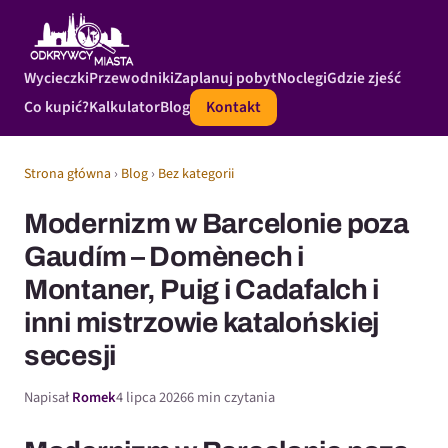
Wycieczki
Przewodniki
Zaplanuj pobyt
Noclegi
Gdzie zjeść
Co kupić?
Kalkulator
Blog
Kontakt
Strona główna
›
Blog
›
Bez kategorii
Modernizm w Barcelonie poza
Gaudím – Domènech i
Montaner, Puig i Cadafalch i
inni mistrzowie katalońskiej
secesji
Napisał
Romek
4 lipca 2026
6 min czytania