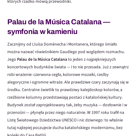
których rzadko mówią przewodniki.
Palau de la Música Catalana —
symfonia w kamieniu
Zacznijmy od Lluísa Domènecha i Montanera, którego śmiało
można nazwać rówieśnikiem Gaudíego pod względem rozmachu.
Jego
Palau de la Música Catalana
to jeden z najpiękniejszych
koncertowych budynków świata — i to nie przesada. Już z zewnątrz
robi wrażenie: czerwona cegła, kolorowe mozaiki, rzeźby
alegoryczne i ogromne witraże. Ale prawdziwe czary zaczynają się w
środku. Centralne świetlik to prawdziwy kalejdoskop kolorów, a
rzeźbione kolumny przedstawiają postaci z katalońskiej kultury.
Budynek został zaprojektowany tak, żeby muzyka — dosłownie i w
przenośni — płynęła przez niego naturalnie. W 1997 roku trafił na
Listę Światowego Dziedzictwa UNESCO i nic dziwnego: to właśnie
tutaj najlepiej poczujecie ducha katalońskiego modernizmu, bez
kolejki do Casa Batlló.