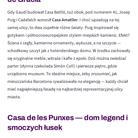
Gdy Gaudí budował Casa Batlló, tuż obok, pod numerem 41, Josep
Puig i Cadafalch wznosił
Casa Amatller
. I choć sąsiadują na tej
samej ulicy, to dwa zupełnie różne światy. Puig inspirował się
gotykiem i północnoeuropejskim stylem miejskich kamienic. Efekt?
Ściana z cegły, kamienne ornamenty, wykusze, a na szczycie —
schodkowy szczyt jak z holenderskiego domu. W środku zachowały
się oryginalne meble, witraże i kafle z epoki. Dziś można zwiedzać
parter (słynna czekolada Simón Coll) i pierwsze piętro, gdzie
urządzono muzeum. To idealne miejsce, żeby zrozumieć, jak
mieszczańska Barcelona rywalizowała na elegancję — każdy chciał
mieć najpiękniejszą fasadę na najbardziej reprezentacyjnej ulicy
miasta.
Casa de les Punxes — dom legend i
smoczych łusek