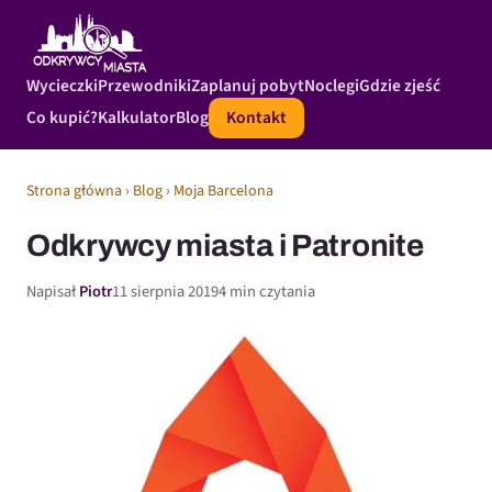
Wycieczki
Przewodniki
Zaplanuj pobyt
Noclegi
Gdzie zjeść
Co kupić?
Kalkulator
Blog
Kontakt
Strona główna
›
Blog
›
Moja Barcelona
Odkrywcy miasta i Patronite
Napisał
Piotr
11 sierpnia 2019
4 min czytania