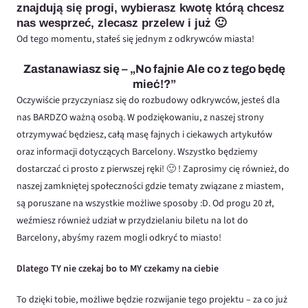
znajdują się progi, wybierasz kwotę którą chcesz
nas wesprzeć, zlecasz przelew i już 🙂
Od tego momentu, stałeś się jednym z odkrywców miasta!
Zastanawiasz się – „No fajnie Ale co z tego będę
mieć!?”
Oczywiście przyczyniasz się do rozbudowy odkrywców, jesteś dla
nas BARDZO ważną osobą. W podziękowaniu, z naszej strony
otrzymywać będziesz, całą masę fajnych i ciekawych artykułów
oraz informacji dotyczących Barcelony. Wszystko będziemy
dostarczać ci prosto z pierwszej ręki! 🙂 ! Zaprosimy cię również, do
naszej zamkniętej społeczności gdzie tematy związane z miastem,
są poruszane na wszystkie możliwe sposoby :D. Od progu 20 zł,
weźmiesz również udział w przydzielaniu biletu na lot do
Barcelony, abyśmy razem mogli odkryć to miasto!
Dlatego TY nie czekaj bo to MY czekamy na ciebie
To dzięki tobie, możliwe będzie rozwijanie tego projektu – za co już