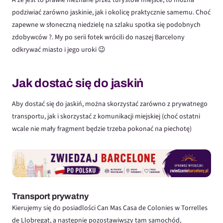
A że jest to prawie nieznane przez turystów miejsce, to można
podziwiać zarówno jaskinie, jak i okolicę praktycznie samemu. Choć
zapewne w słoneczną niedzielę na szlaku spotka się podobnych
zdobywców ?. My po serii fotek wrócili do naszej Barcelony
odkrywać miasto i jego uroki 😉
Jak dostać się do jaskiń
Aby dostać się do jaskiń, można skorzystać zarówno z prywatnego
transportu, jak i skorzystać z komunikacji miejskiej (choć ostatni
wcale nie mały fragment będzie trzeba pokonać na piechotę)
Transport prywatny
Kierujemy się do posiadlości Can Mas Casa de Colonies w Torrelles
de Llobregat, a następnie pozostawiwszy tam samochód,