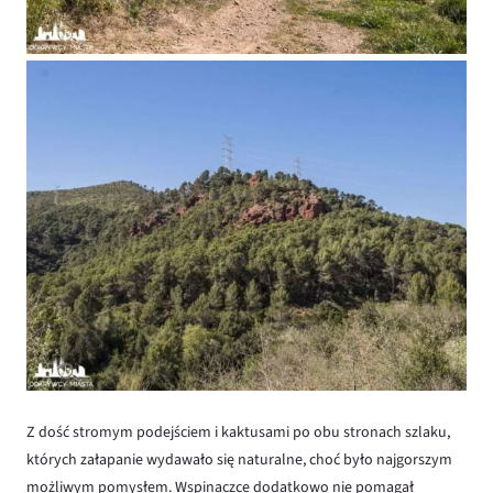
Z dość stromym podejściem i kaktusami po obu stronach szlaku,
których załapanie wydawało się naturalne, choć było najgorszym
możliwym pomysłem. Wspinaczce dodatkowo nie pomagał