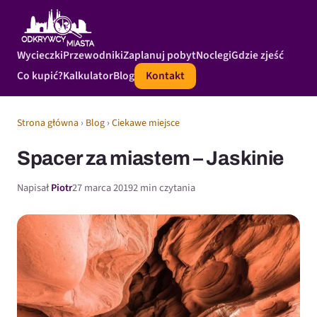
Wycieczki
Przewodniki
Zaplanuj pobyt
Noclegi
Gdzie zjeść
Co kupić?
Kalkulator
Blog
Kontakt
Strona główna
›
Blog
›
Ciekawe miejsce
Spacer za miastem – Jaskinie
Napisał
Piotr
27 marca 2019
2 min czytania