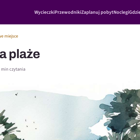
Wycieczki
Przewodniki
Zaplanuj pobyt
Noclegi
Gdzie
we miejsce
a plaże
 min czytania