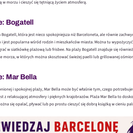
ą w morzu i cieszyć się tętniącą życiem atmosferą.
: Bogatell
 Bogatell, która jest nieco spokojniejsza niż Barceloneta, ale równie zachwyc
 i jest popularna wśród rodzin i mieszkańców miasta. Można tu wypożyczyć l
grać w siatkówkę plażową lub frisbee. Na plaży Bogatell znajduje się równie
e morza, w których można skosztować świeżej paelli lub grillowanej ośmior
: Mar Bella
nionej i spokojnej plaży, Mar Bella może być właśnie tym, czego potrzebujes
jest z relaksującej atmosfery i pięknych krajobrazów. Plaża Mar Bella to dosko
ożna się opalać, pływać lub po prostu cieszyć się dobrą książką w cieniu pa