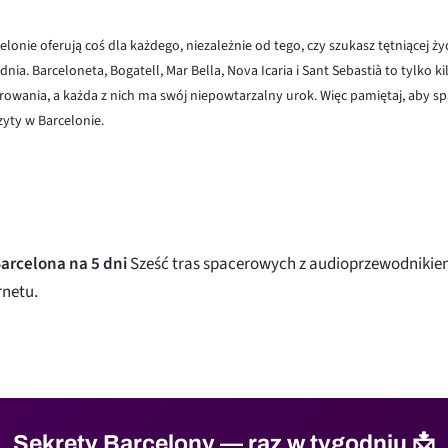
c
onie oferują coś dla każdego, niezależnie od tego, czy szukasz tętniącej 
a. Barceloneta, Bogatell, Mar Bella, Nova Icaria i Sant Sebastià to tylko kil
owania, a każda z nich ma swój niepowtarzalny urok. Więc pamiętaj, aby spa
zyty w Barcelonie.
arcelona na 5 dni
Sześć tras spacerowych z audioprzewodnikiem
rnetu.
Sekrety Barcelony — raz w tygodniu 📩