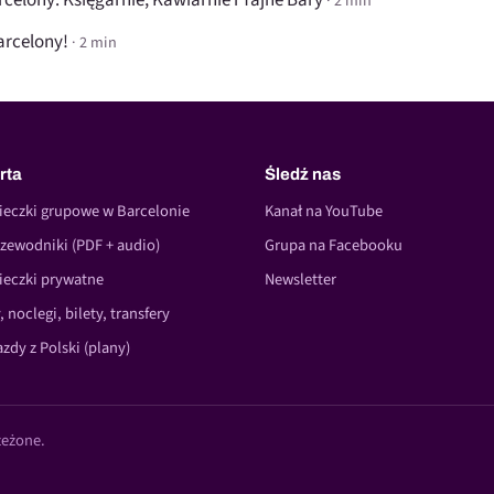
celony: Księgarnie, Kawiarnie i Tajne Bary
· 2 min
arcelony!
· 2 min
rta
Śledź nas
ieczki grupowe w Barcelonie
Kanał na YouTube
zewodniki (PDF + audio)
Grupa na Facebooku
ieczki prywatne
Newsletter
, noclegi, bilety, transfery
zdy z Polski (plany)
zeżone.