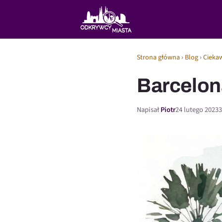
Strona główna
›
Blog
›
Cieka
Barcelon
Napisał
Piotr
24 lutego 2023
3