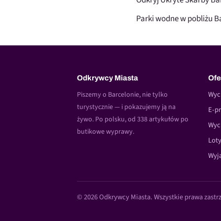
Odkryj Ukryte Skarby Bar
Parki wodne w pobliżu B
Odkrywcy Miasta
Ofe
Wyc
Piszemy o Barcelonie, nie tylko
turystycznie — i pokazujemy ją na
E-pr
żywo. Po polsku, od 338 artykułów po
Wyc
butikowe wyprawy.
Loty
Wyja
© 2026 Odkrywcy Miasta. Wszystkie prawa zastr