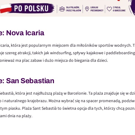
: Nova Icaria
Icaria, która jest popularnym miejscem dla miłośników sportów wodnych. Ta
uje szereg atrakcji, takich jak windsurfing, spływy kajakowe i paddleboarding.
ponieważ ma plac zabaw i dużo miejsca do biegania dla dzieci.
e: San Sebastian
astià, która jest najdłuższą plażą w Barcelonie. Ta plaża znajduje się w dziel
go i naturalnego krajobrazu. Można wybrać się na spacer promenadą, podziw
tym piasku. Plaża Sant Sebastià to świetna opcja dla tych, którzy chcą pozn
tami dnia na plaży.