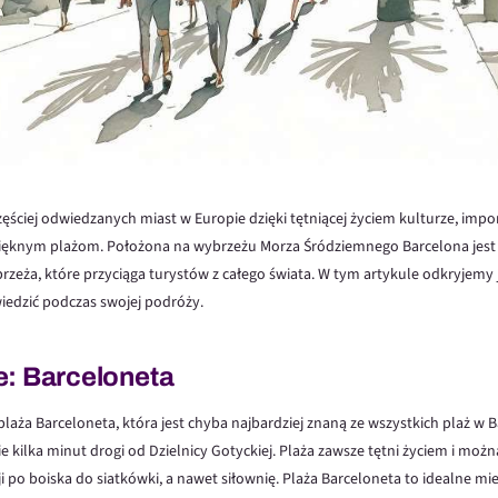
zęściej odwiedzanych miast w Europie dzięki tętniącej życiem kulturze, impon
 pięknym plażom. Położona na wybrzeżu Morza Śródziemnego Barcelona jes
zeża, które przyciąga turystów z całego świata. W tym artykule odkryjemy 
iedzić podczas swojej podróży.
e: Barceloneta
t plaża Barceloneta, która jest chyba najbardziej znaną ze wszystkich plaż w B
 kilka minut drogi od Dzielnicy Gotyckiej. Plaża zawsze tętni życiem i możn
i po boiska do siatkówki, a nawet siłownię. Plaża Barceloneta to idealne mi