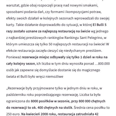
warsztat, gdzie obaj rozpoczęli pracę nad nowymi smakami,
sposobami podania dań, czy formami i kompozycjami potraw,
efekty swoich działań w kolejnych sezonach wprowadzali do swojej
karty. Takie działanie doprowadziło do sytuacji, w której
El Bulli 5
razy zostało uznane za najlepszą restaurację na świcie
wg jednego
z najbardziej prestiżowych rankingów Rankingu Sant Pelegrino, w
którym umieszcza się tylko 50 najlepszych restauracji na świecie! W
efekcie restauracja zaczęła cieszyć się niesłychanym prestiżem.
Ponieważ
rezerwacje miejsc odbywały się tylko 1 dzień w roku na
cały kolejny sezon
, ich liczba w tym dniu wynosiła ponad …800.000
osób jak zapewne się domyślacie dostanie się do magicznego
świata el Bulli było wręcz niemożliwe
„Rezerwacje były przyjmowane tylko w jednym dniu w roku, w
październiku roku poprzedzającego rezerwację. Liczba ta była
ograniczona do
8000 posiłków w sezonie, przy 800 000 chętnych
do rezerwacji to ok. 400 chętnych na stolik
. Średnia cena posiłku to
250 euro.
Na kwiecień 2008 roku, restauracja zatrudniała 42