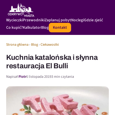
Wycieczki
Przewodniki
Zaplanuj pobyt
Noclegi
Gdzie zjeść
Co kupić?
Kalkulator
Blog
Kontakt
Strona główna
›
Blog
›
Ciekawostki
Kuchnia katalońska i słynna
restauracja El Bulli
Napisał
Piotr
6 listopada 2019
3 min czytania