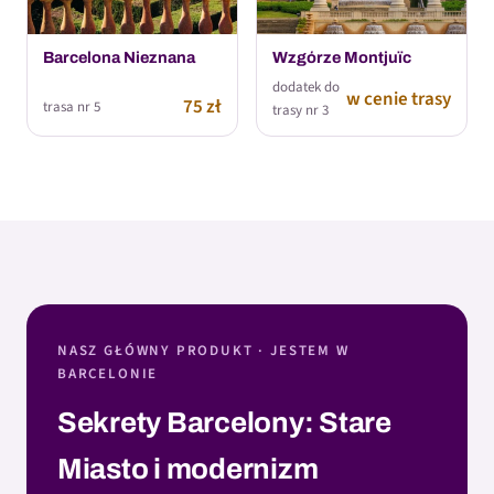
Barcelona Nieznana
Wzgórze Montjuïc
dodatek do
w cenie trasy
75 zł
trasa nr 5
trasy nr 3
NASZ GŁÓWNY PRODUKT · JESTEM W
BARCELONIE
Sekrety Barcelony: Stare
Miasto i modernizm