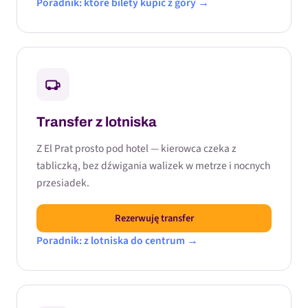
Poradnik: które bilety kupić z góry →
Transfer z lotniska
Z El Prat prosto pod hotel — kierowca czeka z
tabliczką, bez dźwigania walizek w metrze i nocnych
przesiadek.
Rezerwuję transfer
Poradnik: z lotniska do centrum →