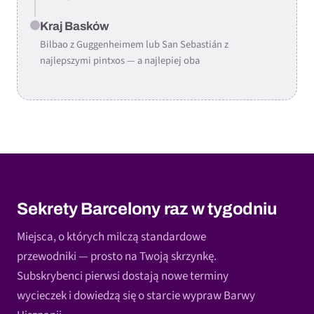
Kraj Basków
Bilbao z Guggenheimem lub San Sebastián z
najlepszymi pintxos — a najlepiej oba
Sekrety Barcelony raz w tygodniu
Miejsca, o których milczą standardowe
przewodniki — prosto na Twoją skrzynkę.
Subskrybenci pierwsi dostają nowe terminy
wycieczek i dowiedzą się o starcie wypraw Barwy