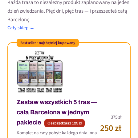
Każda trasa to niezależny produkt zaplanowany na jeden
dzień zwiedzania. Pięć dni, pięć tras — i przeszedłeś całą
Barcelonę.
Cały sklep →
Bestseller · najchętniej kupowany
Zestaw wszystkich 5 tras —
cała Barcelona w jednym
375 zł
pakiecie
Oszczędzasz 125 zł
250 zł
Komplet na cały pobyt: każdego dnia inna