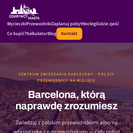
Wycieczki
Przewodniki
Zaplanuj pobyt
Noclegi
Gdzie zjeść
Co kupić?
Kalkulator
Blog
Kontakt
CENTRUM ZWIEDZANIA BARCELONY · POLSCY
PRZEWODNICY NA MIEJSCU
Barcelona, którą
naprawdę zrozumiesz
Zwiedzaj z polskim przewodnikiem albo na
własną rękę z e-przewodnikiem — cały pobyt