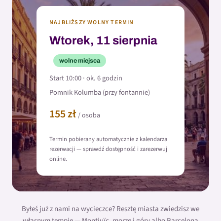
NAJBLIŻSZY WOLNY TERMIN
Wtorek, 11 sierpnia
wolne miejsca
Start 10:00 · ok. 6 godzin
Pomnik Kolumba (przy fontannie)
155 zł
/ osoba
Termin pobierany automatycznie z kalendarza
rezerwacji — sprawdź dostępność i zarezerwuj
online.
Byłeś już z nami na wycieczce? Resztę miasta zwiedzisz we
własnym tempie — Montjuïc, morze i góry albo Barcelona