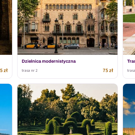
Dzielnica modernistyczna
Tra
5 zł
75 zł
trasa nr 2
trasa