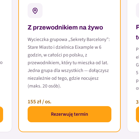
Z przewodnikiem na żywo
Wycieczka grupowa „Sekrety Barcelony”:
Stare Miasto i dzielnica Eixample w 6
P
godzin, w całości po polsku, z
e
bo
przewodnikiem, który tu mieszka od lat.
G
Jedna grupa dla wszystkich — dołączysz
5
niezależnie od tego, gdzie nocujesz
p
(maks. 20 osób).
o
155 zł / os.
3
Rezerwuję termin