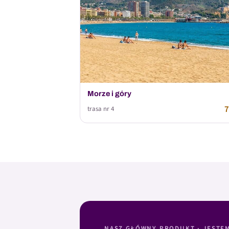
Morze i góry
7
trasa nr 4
NASZ GŁÓWNY PRODUKT · JESTE