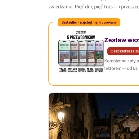
zwiedzania. Pięć dni, pięć tras — i przesze
Bestseller · najchętniej kupowany
Zestaw wszy
Oszczędzasz 12
Komplet na cały p
lektorem — od Dzi