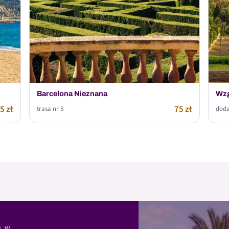
Barcelona Nieznana
Wzg
5 zł
75 zł
trasa nr 5
doda
M W