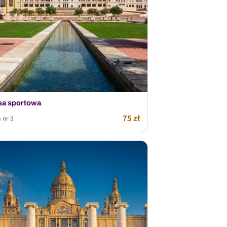
sa sportowa
75 zł
 nr 3