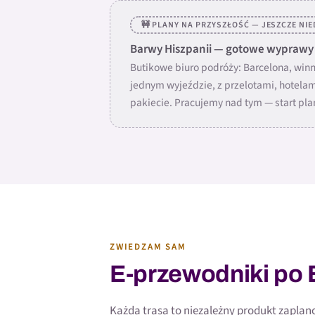
🚧 PLANY NA PRZYSZŁOŚĆ — JESZCZE NI
Barwy Hiszpanii — gotowe wyprawy 
Butikowe biuro podróży: Barcelona, winn
jednym wyjeździe, z przelotami, hotela
pakiecie. Pracujemy nad tym — start pl
ZWIEDZAM SAM
E-przewodniki po 
Każda trasa to niezależny produkt zaplan