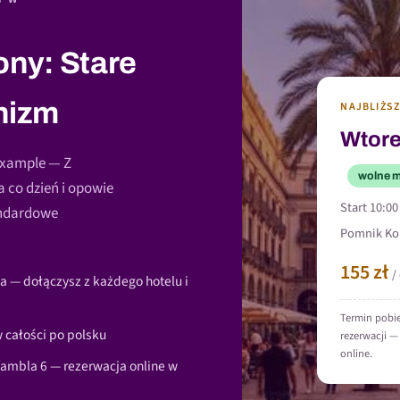
ony: Stare
nizm
NAJBLIŻS
Wtore
Eixample — Z
wolne m
 co dzień i opowie
Start 10:00
andardowe
Pomnik Kol
155 zł
/
a — dołączysz z każdego hotelu i
Termin pobi
 całości po polsku
rezerwacji —
online.
ambla 6 — rezerwacja online w