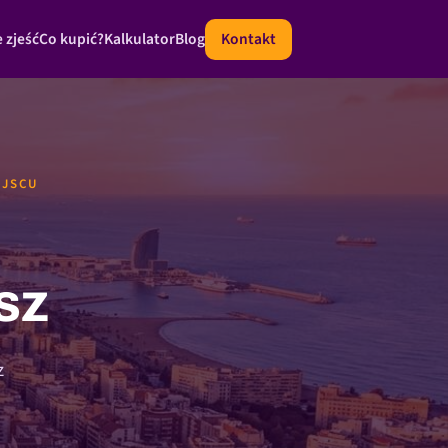
 zjeść
Co kupić?
Kalkulator
Blog
Kontakt
EJSCU
sz
z