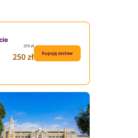
cie
375 zł
Kupuję zestaw
250 zł