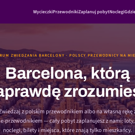
Wycieczki
Przewodniki
Zaplanuj pobyt
Noclegi
Gdzie
RUM ZWIEDZANIA BARCELONY · POLSCY PRZEWODNICY NA MI
Barcelona, którą
aprawdę zrozumie
Zwiedzaj z polskim przewodnikiem albo na własną rękę 
e-przewodnikiem — cały pobyt zaplanujesz z nami: loty,
noclegi, bilety i miejsca, które znają tylko mieszkańcy.