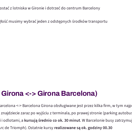
tać z lotniska w Gironie i dotrzeć do centrum Barcelony
głość musimy wybrać jeden z odstępnych środków transportu
 Girona <-> Girona Barcelona)
Barcelona <-> Barcelona Girona obsługiwane jest przez kilka firm, w tym na
 znajdziecie zaraz po wyjściu z terminala, po prawej stronie (parking autob
i odlotami, a
kursują średnio co ok. 30 minut
. W Barcelonie busy zatrzym
 Arc de Triomph). Ostatnie kursy
realizowane są ok. godziny 00.30