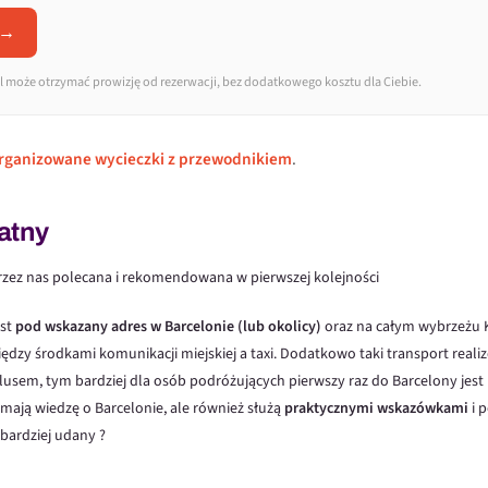
 →
 może otrzymać prowizję od rezerwacji, bez dodatkowego kosztu dla Ciebie.
rganizowane wycieczki z przewodnikiem
.
atny
przez nas polecana i rekomendowana w pierwszej kolejności
est
pod wskazany adres w Barcelonie (lub okolicy)
oraz na całym wybrzeżu Ka
zy środkami komunikacji miejskiej a taxi. Dodatkowo taki transport reali
lusem, tym bardziej dla osób podróżujących pierwszy raz do Barcelony jest
o mają wiedzę o Barcelonie, ale również służą
praktycznymi wskazówkami
i 
bardziej udany ?