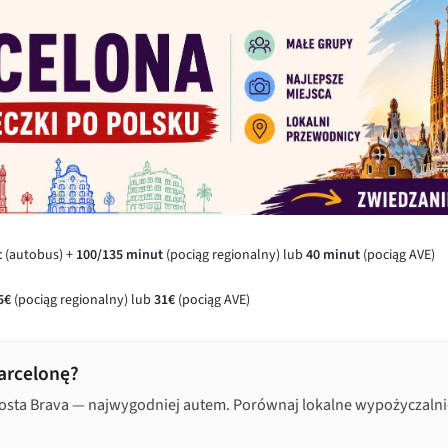
t
(autobus) +
100/135 minut
(pociąg regionalny) lub
40 minut
(pociąg AVE)
5€
(pociąg regionalny) lub
31€
(pociąg AVE)
arcelonę?
Costa Brava — najwygodniej autem. Porównaj lokalne wypożyczalnie