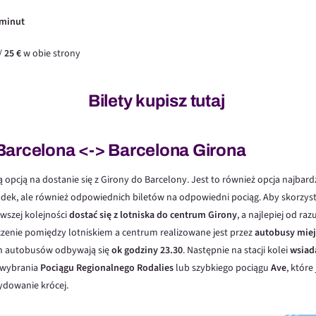
 minut
/
25 €
w obie strony
Bilety kupisz tutaj
Barcelona <-> Barcelona Girona
ą opcją na dostanie się z Girony do Barcelony. Jest to również opcja najbar
adek, ale również odpowiednich biletów na odpowiedni pociąg. Aby skorzyst
wszej kolejności
dostać się z lotniska do centrum Girony
, a najlepiej od ra
enie pomiędzy lotniskiem a centrum realizowane jest przez
autobusy miej
ych autobusów odbywają się
ok godziny 23.30
. Następnie na stacji kolei
wsiad
 wybrania
Pociągu Regionalnego Rodalies
lub szybkiego pociągu
Ave
, które
cydowanie krócej.