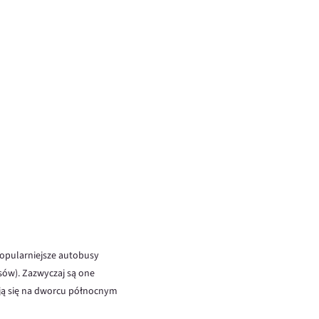
jpopularniejsze autobusy
usów). Zazwyczaj są one
ują się na dworcu północnym