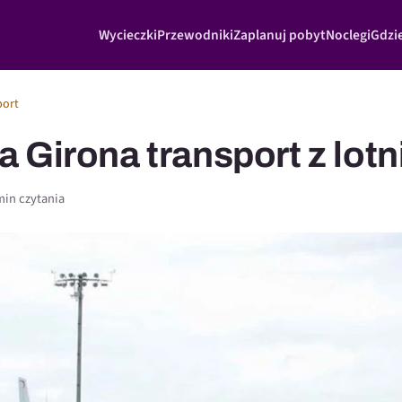
Wycieczki
Przewodniki
Zaplanuj pobyt
Noclegi
Gdzie
port
 Girona transport z lotn
min czytania