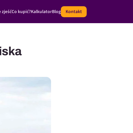
 zjeść
Co kupić?
Kalkulator
Blog
Kontakt
iska