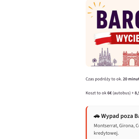
Czas podróży to ok.
20 minu
Koszt to ok
6€
(autobus) +
8,
🚗 Wypad poza B
Montserrat, Girona, 
kredytowej.