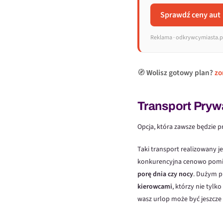
Sprawdź ceny aut
Reklama · odkrywcymiasta.pl
🧭
Wolisz gotowy plan?
zo
Transport Pryw
Opcja, która zawsze będzie 
Taki transport realizowany j
konkurencyjna cenowo pomięd
porę dnia czy nocy
. Dużym p
kierowcami
, którzy nie tylk
wasz urlop może być jeszcze 