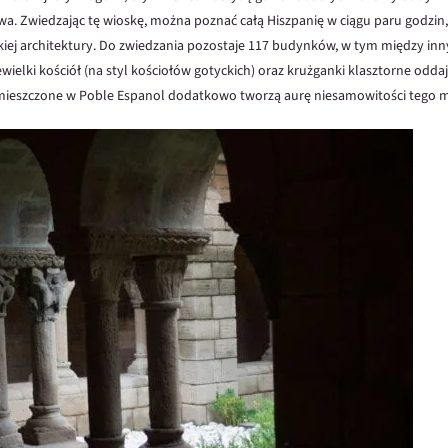
a. Zwiedzając tę wioskę, można poznać całą Hiszpanię w ciągu paru godzin
kiej architektury. Do zwiedzania pozostaje 117 budynków, w tym między in
ielki kościół (na styl kościołów gotyckich) oraz krużganki klasztorne odd
mieszczone w Poble Espanol dodatkowo tworzą aurę niesamowitości tego m