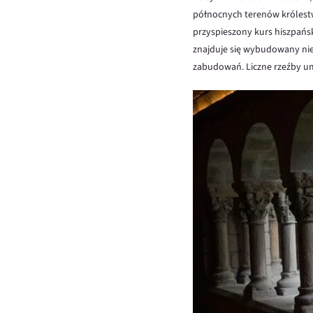
północnych terenów królestw
przyspieszony kurs hiszpańs
znajduje się wybudowany niew
zabudowań. Liczne rzeźby u