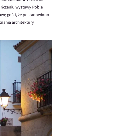
kończeniu wystawy Poble
awę gości, że postanowiono
znania architektury