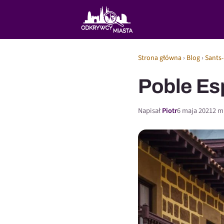
Strona główna
›
Blog
›
Sants-
Poble Es
Napisał
Piotr
6 maja 2021
2 m