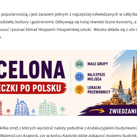
ą popularnością, i jest zarazem jednym z najczęściej odwiedzanych w całej B
kodzieła, kultury i gastronomii. Odbywają się tutaj również liczne koncerty,
uć i poznać klimat Hiszpanii i hiszpańskiej sztuki. Wioska składa się z ulic 
.
 kilka stref, z których wyróżnić należy południe z Andaluzyjskimi budynkami
 Walencji czy Aragonii, czy w końcu Kastylię gdzie zobaczyć możemy budynk