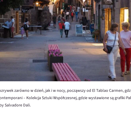
rozrywek zarówno w dzień, jak i w nocy, począwszy od El Tablao Carmen, g
ontemporani – Kolekcja Sztuki Współczesnej, gdzie wystawione są grafiki Pab
by Salvadore Dali.