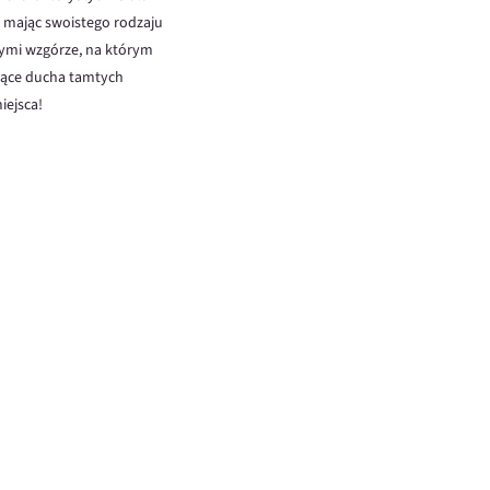
, mając swoistego rodzaju
nymi wzgórze, na którym
ające ducha tamtych
iejsca!