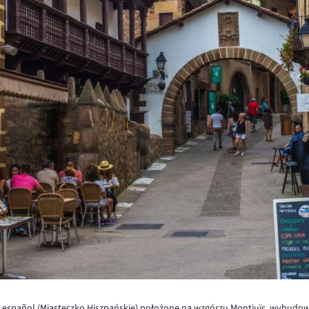
o español (Miasteczko Hiszpańskie) położone na wzgórzu Montjuïc, wybudow