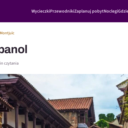
Wycieczki
Przewodniki
Zaplanuj pobyt
Noclegi
Gdzie
Montjuïc
panol
in czytania