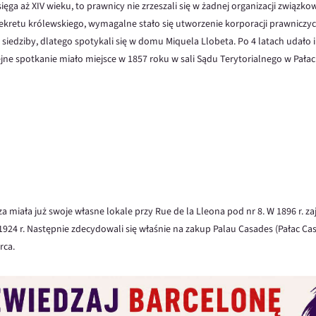
ęga aż XIV wieku, to prawnicy nie zrzeszali się w żadnej organizacji związko
kretu królewskiego, wymagalne stało się utworzenie korporacji prawniczych
nej siedziby, dlatego spotykali się w domu Miquela Llobeta. Po 4 latach udał
lejne spotkanie miało miejsce w 1857 roku w sali Sądu Terytorialnego w Pałac
a miała już swoje własne lokale przy Rue de la Lleona pod nr 8. W 1896 r. zaj
o 1924 r. Następnie zdecydowali się właśnie na zakup Palau Casades (Pałac C
rca.