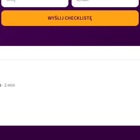
u
· 2 min