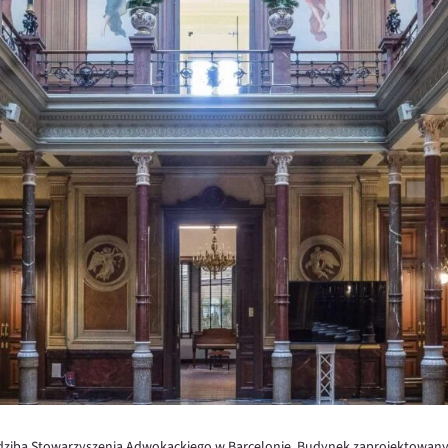
iedziba Stowarzyszenia Adwokackiego w Barcelonie. Budynek zaprojektowan