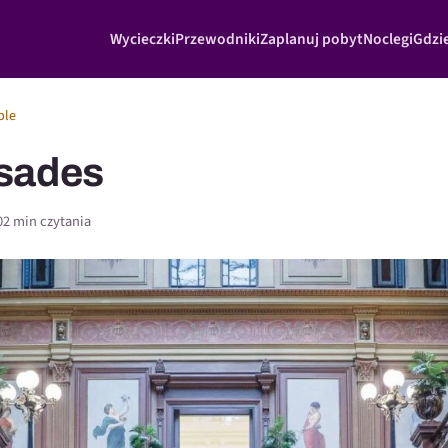
Wycieczki
Przewodniki
Zaplanuj pobyt
Noclegi
Gdzie
ple
sades
0
2 min czytania