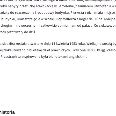
 roku nabyty przez Izbę Adwokacką w Barcelonie, z zamiarem utworzenia w n
dziły do ​​rozszerzenia i rozbudowy budynku. Pierwsza z nich miała miejsce
udynku, umieszczając je w skosie ulicy Mallorca z Roger de Llúria. Kolejna,
z drugim — nowoczesnym i całkowicie odmiennym od pałacu. Co ciekawe, or
acu przetrwały do dziś.
siedziba została otwarta w dniu 14 kwietnia 1953 roku. Wielką nowością
rej zlokalizowano bibliotekę dzieł prawniczych. Liczy ona 30.000 ksiąg i cz
. Przestrzeń ta inspirowana była bibliotekami angielskimi.
historia