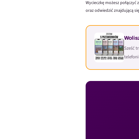
Wycieczkę możesz połączyć 
oraz odwiedzić znajdującą s
Wolis
Sześć t
telefoni