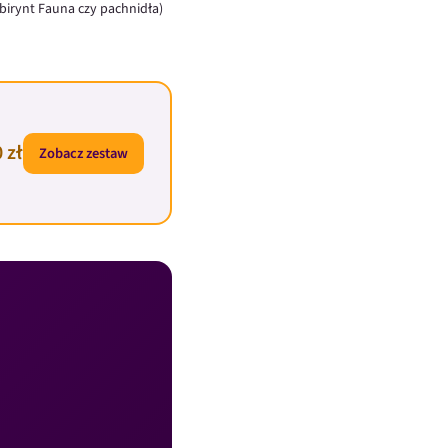
abirynt Fauna czy pachnidła)
 zł
Zobacz zestaw