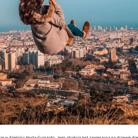
ę w dzielnicy Horta-Guinardo. Jego atrakcją jest zawieszona na drzewie dr