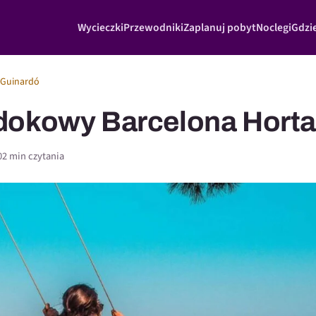
Wycieczki
Przewodniki
Zaplanuj pobyt
Noclegi
Gdzie
-Guinardó
dokowy Barcelona Horta
0
2 min czytania