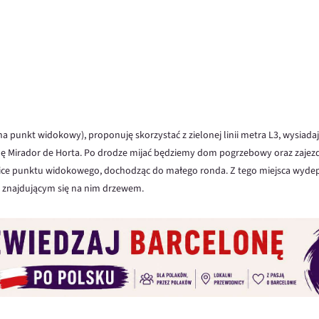
a punkt widokowy), proponuję skorzystać z zielonej linii metra L3, wysiadają
onę Mirador de Horta. Po drodze mijać będziemy dom pogrzebowy oraz zaje
olice punktu widokowego, dochodząc do małego ronda. Z tego miejsca wydep
ze znajdującym się na nim drzewem.