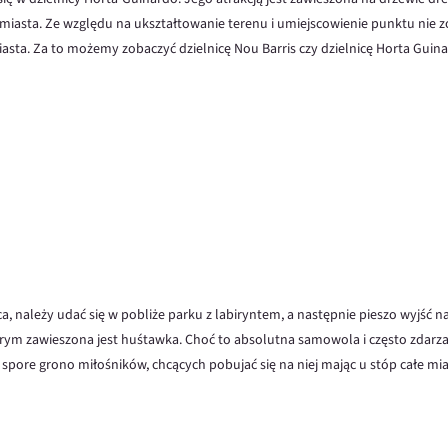
asta. Ze względu na ukształtowanie terenu i umiejscowienie punktu nie z
sta. Za to możemy zobaczyć dzielnicę Nou Barris czy dzielnicę Horta Guina
ca, należy udać się w pobliże parku z labiryntem, a następnie pieszo wyjść n
ym zawieszona jest huśtawka. Choć to absolutna samowola i często zdarza 
 spore grono miłośników, chcących pobujać się na niej mając u stóp całe mia