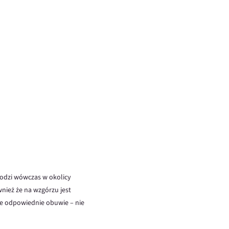
chodzi wówczas w okolicy
wnież że na wzgórzu jest
zie odpowiednie obuwie – nie