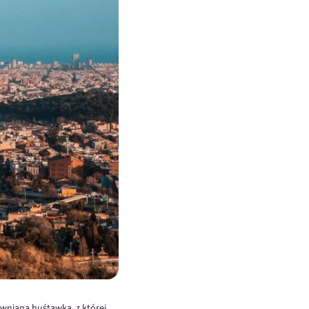
ewniana huśtawka, z której