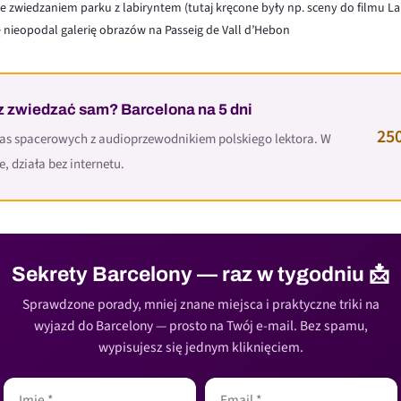
ze zwiedzaniem
parku z labiryntem
(tutaj kręcone były np. sceny do filmu L
ię nieopodal
galerię obrazów na Passeig de Vall d’Hebon
z zwiedzać sam? Barcelona na 5 dni
250
ras spacerowych z audioprzewodnikiem polskiego lektora. W
e, działa bez internetu.
Sekrety Barcelony — raz w tygodniu 📩
Sprawdzone porady, mniej znane miejsca i praktyczne triki na
wyjazd do Barcelony — prosto na Twój e-mail. Bez spamu,
wypisujesz się jednym kliknięciem.