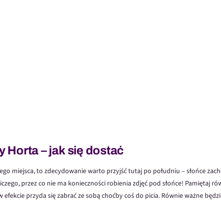
Horta – jak się dostać
z tego miejsca, to zdecydowanie warto przyjść tutaj po południu – słońce za
czego, przez co nie ma konieczności robienia zdjęć pod słońce! Pamiętaj ró
w efekcie przyda się zabrać ze sobą choćby coś do picia. Równie ważne będ