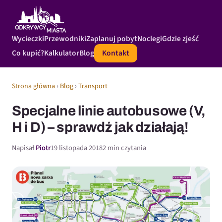
Wycieczki
Przewodniki
Zaplanuj pobyt
Noclegi
Gdzie zjeść
Co kupić?
Kalkulator
Blog
Kontakt
Strona główna
›
Blog
›
Transport
Specjalne linie autobusowe (V,
H i D) – sprawdź jak działają!
Napisał
Piotr
19 listopada 2018
2 min czytania