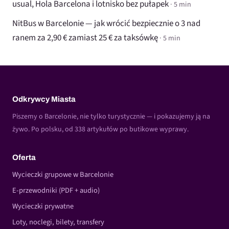
usual, Hola Barcelona i lotnisko bez pułapek
· 5 min
NitBus w Barcelonie — jak wrócić bezpiecznie o 3 nad
ranem za 2,90 € zamiast 25 € za taksówkę
· 5 min
Odkrywcy Miasta
Piszemy o Barcelonie, nie tylko turystycznie — i pokazujemy ją na
żywo. Po polsku, od 338 artykułów po butikowe wyprawy.
Oferta
Wycieczki grupowe w Barcelonie
E-przewodniki (PDF + audio)
Wycieczki prywatne
Loty, noclegi, bilety, transfery