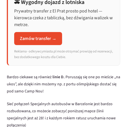
🚕 Wygodny dojazd z lotniska
Prywatny transfer z El Prat prosto pod hotel —
kierowca czeka z tabliczką, bez dźwigania walizek w
metrze.
Zamów transfer →
Reklama · odkrywcymiasta.pl może otrzymać prowizję od rezerwacji,
bez dodatkowego kosztu dla Ciebie.
Bardzo ciekawe są również
linie D.
Poruszają się one po mieście „na
ukos”, ale dzięki nim możemy np. z portu olimpijskiego dostać się
pod samo Camp Nou!
Sieć połączeń Specjalnych autobusów w Barcelonie jest bardzo
rozbudowana, co możecie zobaczyć poniższej mapce (linii
specjalnych jest aż 28! i z każdym rokiem ratusz uruchamia nowe
połączenia)