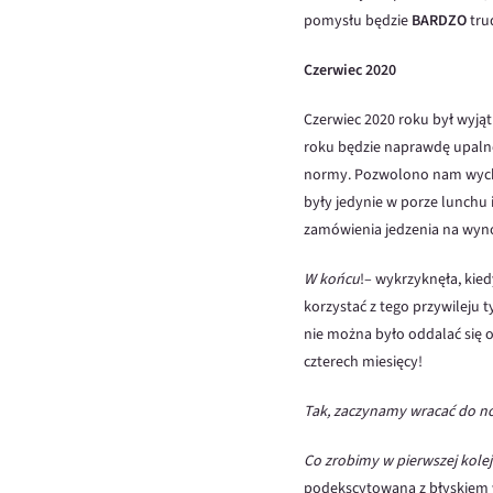
pomysłu będzie
BARDZO
tru
Czerwiec 2020
Czerwiec 2020 roku był wyją
roku będzie naprawdę upalne.
normy. Pozwolono nam wychodz
były jedynie w porze lunchu 
zamówienia jedzenia na wyno
W końcu
!– wykrzyknęła, kie
korzystać z tego przywileju 
nie można było oddalać się o
czterech miesięcy!
Tak, zaczynamy wracać do n
Co zrobimy w pierwszej kolej
podekscytowana z błyskiem w