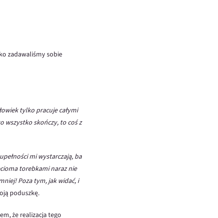
lko zadawaliśmy sobie
łowiek tylko pracuje całymi
to wszystko skończy, to coś z
upełności mi wystarczają, ba
ęcioma torebkami naraz nie
niej! Poza tym, jak widać, i
woją poduszkę.
, że realizacja tego