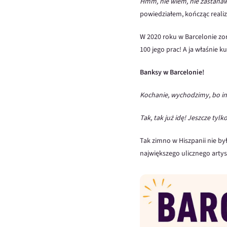
Hmm, nie wiem, nie zastanaw
powiedziałem, kończąc reali
W 2020 roku w Barcelonie z
100 jego prac! A ja właśnie k
Banksy w Barcelonie!
Kochanie, wychodzimy, bo in
Tak, tak już idę! Jeszcze tylk
Tak zimno w Hiszpanii nie był
największego ulicznego arty