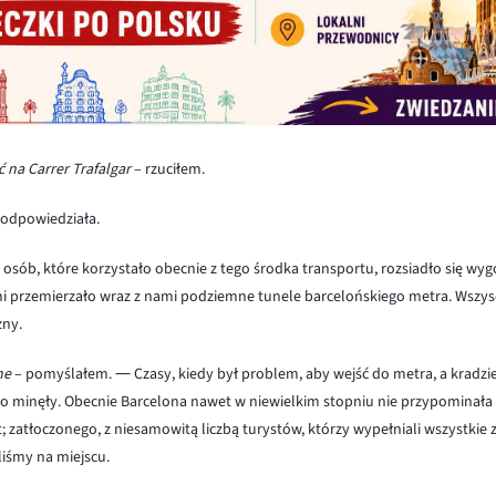
 na Carrer Trafalgar
– rzuciłem.
odpowiedziała.
 osób, które korzystało obecnie z tego środka transportu, rozsiadło się wyg
i przemierzało wraz z nami podziemne tunele barcelońskiego metra. Wszy
zny.
ne
– pomyślałem. ― Czasy, kiedy był problem, aby wejść do metra, a kradzi
no minęły. Obecnie Barcelona nawet w niewielkim stopniu nie przypominała 
 zatłoczonego, z niesamowitą liczbą turystów, którzy wypełniali wszystkie 
liśmy na miejscu.