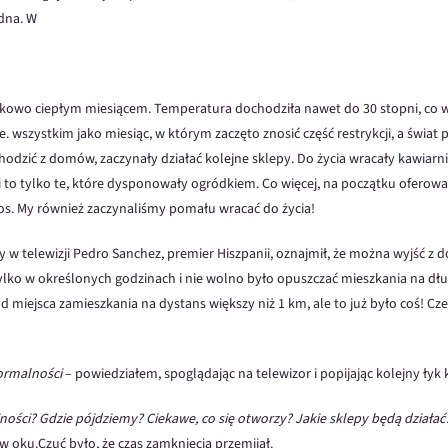
dna. W
tkowo ciepłym miesiącem. Temperatura dochodziła nawet do 30 stopni, co 
 wszystkim jako miesiąc, w którym zaczęto znosić część restrykcji, a świat
ić z domów, zaczynały działać kolejne sklepy. Do życia wracały kawiarnie
i to tylko te, które dysponowały ogródkiem. Co więcej, na początku oferow
s. My również zaczynaliśmy pomału wracać do życia!
dy w telewizji Pedro Sanchez, premier Hiszpanii, oznajmił, że można wyjść 
tylko w określonych godzinach i nie wolno było opuszczać mieszkania na dłu
d miejsca zamieszkania na dystans większy niż 1 km, ale to już było coś! C
ormalności
– powiedziałem, spoglądając na telewizor i popijając kolejny łyk
ności? Gdzie pójdziemy? Ciekawe, co się otworzy? Jakie sklepy będą działać
 oku.Czuć było, że czas zamknięcia przemijał.