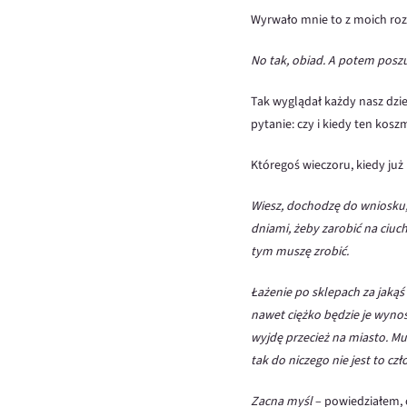
Wyrwało mnie to z moich roz
No tak, obiad. A potem posz
Tak wyglądał każdy nasz dzi
pytanie: czy i kiedy ten kosz
Któregoś wieczoru, kiedy już 
Wiesz, dochodzę do wniosku, 
dniami, żeby zarobić na ciuch
tym muszę zrobić.
Łażenie po sklepach za jakąś
nawet ciężko będzie je
wynos
wyjdę przecież na miasto. Mus
tak do niczego nie jest to c
Zacna myśl
– powiedziałem, 