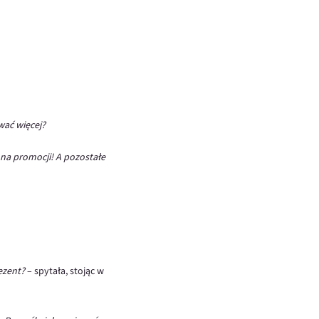
wać więcej?
o na promocji! A pozostałe
ezent?
– spytała, stojąc w