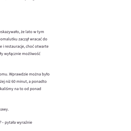
wskazywało, że lato w tym
 pomalutku zaczął wracać do
 i restauracje, choć otwarte
ały wyłącznie możliwość
z domu. Wprawdzie można było
żej niż 60 minut, a ponadto
zekaliśmy na to od ponad
 kawy.
?
– pytała wyraźnie