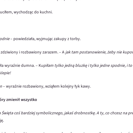
uciłem, wychodząc do kuchni.
podnie
– powiedziała, wyjmując zakupy z torby.
zdziwiony i rozbawiony zarazem. – A
jak tam postanowienie, żeby nie kupo
iła wyraźnie dumna. – K
upiłam tylko jedną bluzkę i tylko jedne spodnie, i t
lepie!
yn
– wyraźnie rozbawiony, wziąłem kolejny łyk kawy.
óry zmienił wszystko
a Święta
coś bardziej symbolicznego, jakaś
drobnostkę. A ty, co chcesz na pr
ję.