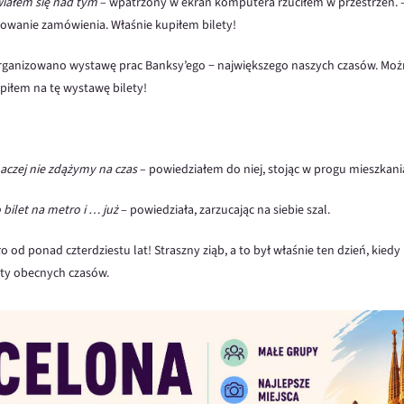
iałem się nad tym
– wpatrzony w ekran komputera rzuciłem w przestrzeń. 
zowanie zamówienia. Właśnie kupiłem bilety!
organizowano wystawę prac Banksy’ego − największego naszych czasów. Mo
upiłem na tę wystawę bilety!
aczej nie zdążymy na czas
– powiedziałem do niej, stojąc w progu mieszkani
o bilet na metro i … już
– powiedziała, zarzucając na siebie szal.
o od ponad czterdziestu lat! Straszny ziąb, a to był właśnie ten dzień, kied
sty obecnych czasów.