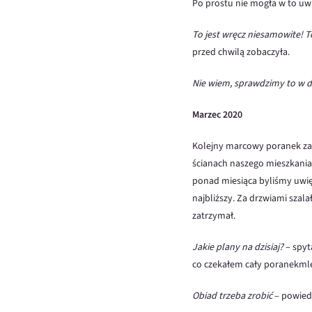
Po prostu nie mogła w to uw
To jest wręcz niesamowite! T
przed chwilą zobaczyła.
Nie wiem, sprawdzimy to w d
Marzec 2020
Kolejny marcowy poranek zacz
ścianach naszego mieszkania,
ponad miesiąca byliśmy uwięzi
najbliższy. Za drzwiami szala
zatrzymał.
Jakie plany na dzisiaj?
– spyt
co czekałem cały poranekm
Obiad trzeba zrobić
– powiedz