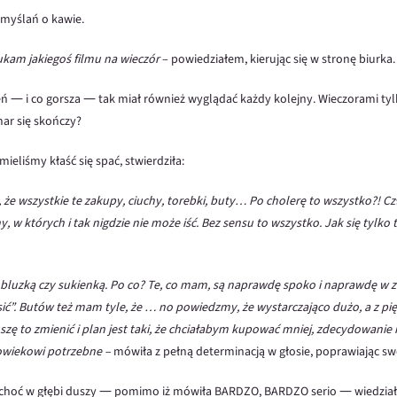
myślań o kawie.
ukam jakiegoś filmu na wieczór
– powiedziałem, kierując się w stronę biurka.
eń ― i co gorsza ― tak miał również wyglądać każdy kolejny. Wieczorami ty
mar się skończy?
mieliśmy kłaść się spać, stwierdziła:
że wszystkie te zakupy, ciuchy, torebki, buty… Po cholerę to wszystko?! Cz
y, w których i tak nigdzie nie może iść. Bez sensu to wszystko. Jak się tylko 
 bluzką czy sukienką. Po co? Te, co mam, są naprawdę spoko i naprawdę w z
ić”. Butów też mam tyle, że … no powiedzmy, że wystarczająco dużo, a z pi
zę to zmienić i plan jest taki, że chciałabym kupować mniej, zdecydowanie m
złowiekowi potrzebne –
mówiła z pełną determinacją w głosie, poprawiając s
choć w głębi duszy ― pomimo iż mówiła BARDZO, BARDZO serio ― wiedziałem