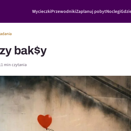
Wycieczki
Przewodniki
Zaplanuj pobyt
Noclegi
Gdzie
adania
zy bak$y
11 min czytania