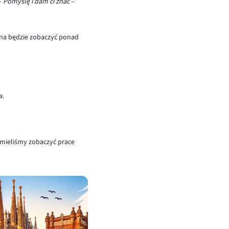
–
Pomyślę i dam ci znać
–
żna będzie zobaczyć ponad
a.
y mieliśmy zobaczyć prace