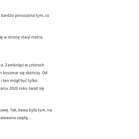
 bardzo poruszona tym, co
ię w stronę stacji metra.
ca. Zamknięci w czterech
en koszmar się skończy. Od
 i ten mógł być tylko
marcu 2020 roku świat się
kawę. Tak, kawa była tym, na
zalewana ciepłą…