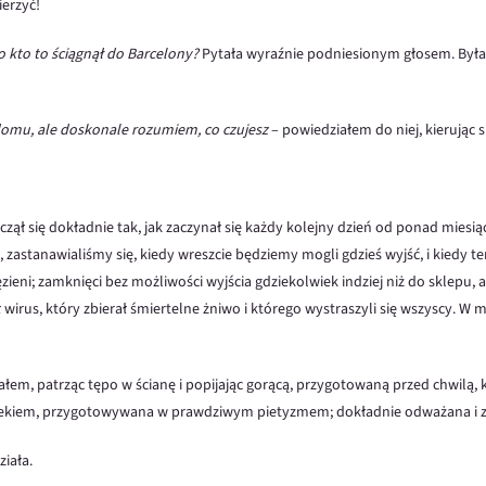
ierzyć!
o kto to ściągnął do Barcelony?
Pytała wyraźnie podniesionym głosem. Była
omu, ale doskonale rozumiem, co czujesz
– powiedziałem do niej, kierując s
ął się dokładnie tak, jak zaczynał się każdy kolejny dzień od ponad miesią
 zastanawialiśmy się, kiedy wreszcie będziemy mogli gdzieś wyjść, i kiedy t
eni; zamknięci bez możliwości wyjścia gdziekolwiek indziej niż do sklepu, a
ł wirus, który zbierał śmiertelne żniwo i którego wystraszyli się wszyscy. W 
ałem, patrząc tępo w ścianę i popijając gorącą, przygotowaną przed chwilą, 
lekiem, przygotowywana w prawdziwym pietyzmem; dokładnie odważana i 
iała.