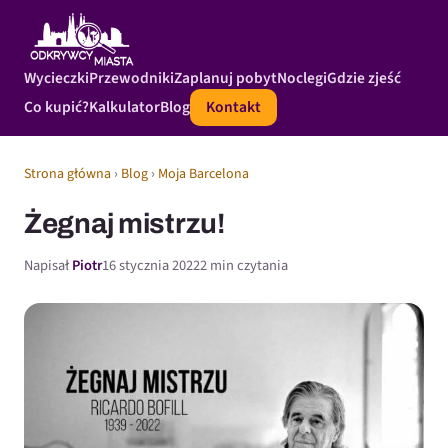
Wycieczki
Przewodniki
Zaplanuj pobyt
Noclegi
Gdzie zjeść
Co kupić?
Kalkulator
Blog
Kontakt
Strona główna
›
Blog
›
Moja Barcelona
Żegnaj mistrzu!
Napisał
Piotr
16 stycznia 2022
2 min czytania