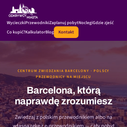
Wycieczki
Przewodniki
Zaplanuj pobyt
Noclegi
Gdzie zjeść
Co kupić?
Kalkulator
Blog
Kontakt
CENTRUM ZWIEDZANIA BARCELONY · POLSCY
PRZEWODNICY NA MIEJSCU
Barcelona, którą
naprawdę zrozumiesz
Zwiedzaj z polskim przewodnikiem albo na
własną rękę z e-przewodnikiem — cały pobyt