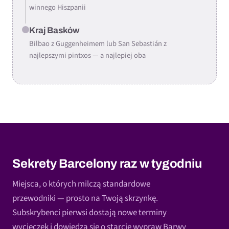
winnego Hiszpanii
Kraj Basków
Bilbao z Guggenheimem lub San Sebastián z
najlepszymi pintxos — a najlepiej oba
Sekrety Barcelony raz w tygodniu
Miejsca, o których milczą standardowe
przewodniki — prosto na Twoją skrzynkę.
Subskrybenci pierwsi dostają nowe terminy
wycieczek i dowiedzą się o starcie wypraw Barwy