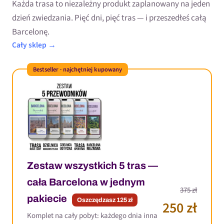
Każda trasa to niezależny produkt zaplanowany na jeden
dzień zwiedzania. Pięć dni, pięć tras — i przeszedłeś całą
Barcelonę.
Cały sklep →
Bestseller · najchętniej kupowany
Zestaw wszystkich 5 tras —
cała Barcelona w jednym
375 zł
pakiecie
Oszczędzasz 125 zł
250 zł
Komplet na cały pobyt: każdego dnia inna