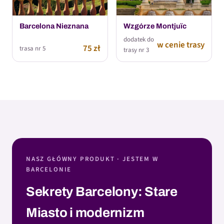
Barcelona Nieznana
Wzgórze Montjuïc
dodatek do
w cenie trasy
75 zł
trasa nr 5
trasy nr 3
NASZ GŁÓWNY PRODUKT · JESTEM W
BARCELONIE
Sekrety Barcelony: Stare
Miasto i modernizm