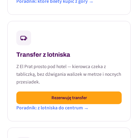
Poradnik: które bilety kupić z góry →
Transfer z lotniska
Z El Prat prosto pod hotel — kierowca czeka z
tabliczką, bez dźwigania walizek w metrze i nocnych
przesiadek.
Rezerwuję transfer
Poradnik: z lotniska do centrum →