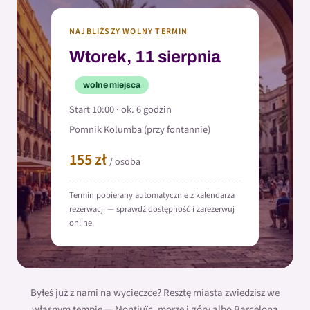
NAJBLIŻSZY WOLNY TERMIN
Wtorek, 11 sierpnia
wolne miejsca
Start 10:00 · ok. 6 godzin
Pomnik Kolumba (przy fontannie)
155 zł
/ osoba
Termin pobierany automatycznie z kalendarza
rezerwacji — sprawdź dostępność i zarezerwuj
online.
Byłeś już z nami na wycieczce? Resztę miasta zwiedzisz we
własnym tempie — Montjuïc, morze i góry albo Barcelona