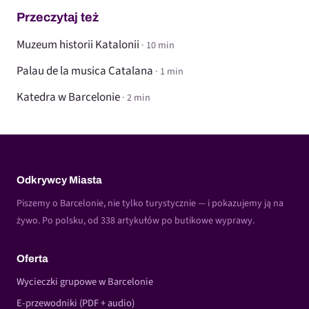
Przeczytaj też
Muzeum historii Katalonii
· 10 min
Palau de la musica Catalana
· 1 min
Katedra w Barcelonie
· 2 min
Odkrywcy Miasta
Piszemy o Barcelonie, nie tylko turystycznie — i pokazujemy ją na
żywo. Po polsku, od 338 artykułów po butikowe wyprawy.
Oferta
Wycieczki grupowe w Barcelonie
E-przewodniki (PDF + audio)