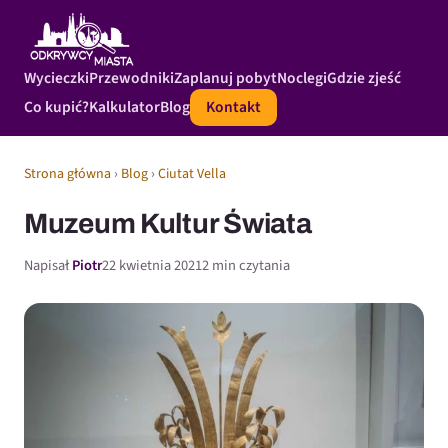
Wycieczki
Przewodniki
Zaplanuj pobyt
Noclegi
Gdzie zjeść
Co kupić?
Kalkulator
Blog
Kontakt
Strona główna
›
Blog
›
Ciutat Vella
Muzeum Kultur Świata
Napisał
Piotr
22 kwietnia 2021
2 min czytania