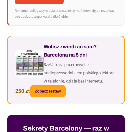
Reklama · odkrywcymiasta.pl może otrzymać prowizję od rezerwacji,
bez dodatkowego kosztu dla Ciebie.
Wolisz zwiedzać sam?
Barcelona na 5 dni
Sześć tras spacerowych z
audioprzewodnikiem polskiego lektora.
W telefonie, działa bez internetu.
250 zł
Zobacz zestaw
Sekrety Barcelony — raz w